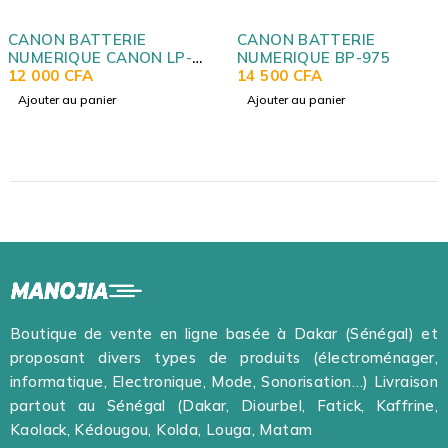
ATTERIE
CANON BATTERIE
SONY B
UE CANON LP-
NUMERIQUE BP-975
NUMERI
FA
14 500
CFA
12 500
 panier
Ajouter au panier
Ajouter 
Boutique de vente en ligne basée à Dakar (Sénégal) et
proposant divers types de produits (électroménager,
informatique, Electronique, Mode, Sonorisation…) Livraison
partout au Sénégal (Dakar, Diourbel, Fatick, Kaffrine,
Kaolack, Kédougou, Kolda, Louga, Matam