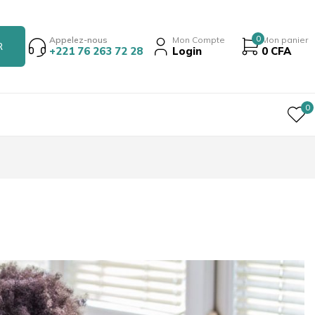
0
Appelez-nous
Mon Compte
Mon panier
+221 76 263 72 28
Login
0
CFA
0