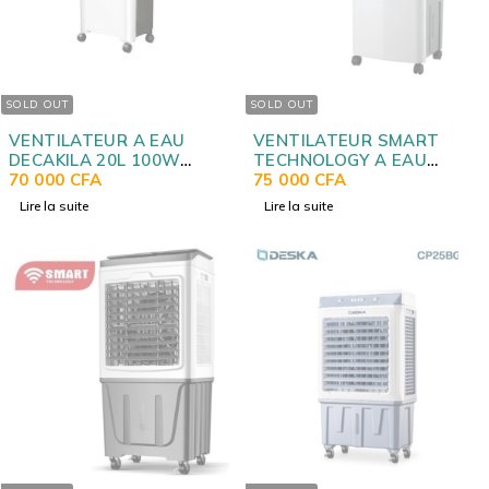
SOLD OUT
SOLD OUT
VENTILATEUR A EAU
VENTILATEUR SMART
DECAKILA 20L 100W
TECHNOLOGY A EAU
KEFC151W
70 000
CFA
HUMIDIFICATEUR
75 000
CFA
30LITRES STVAC3090R
Lire la suite
Lire la suite