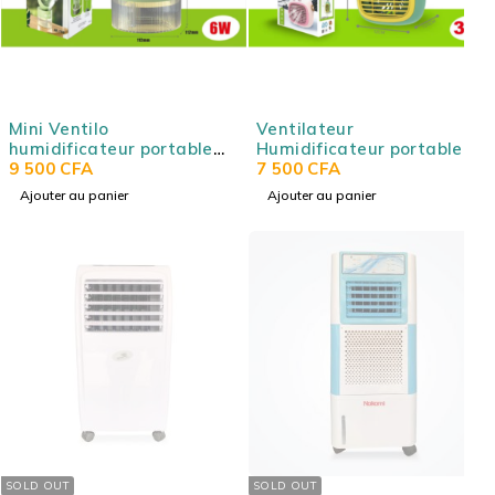
Mini Ventilo
Ventilateur
humidificateur portable
Humidificateur portable -
avec lumière colorée 3600
9 500
CFA
Recharge USB-C - 4
7 500
CFA
mAh - 3 vitesses - Moteur
vitesses - Réservoir d’eau
Ajouter au panier
Ajouter au panier
BLDC - 6W AIRFLUX AF-
- 3W AIRFLUX VENTILO
793
MINI AF-738
SOLD OUT
SOLD OUT