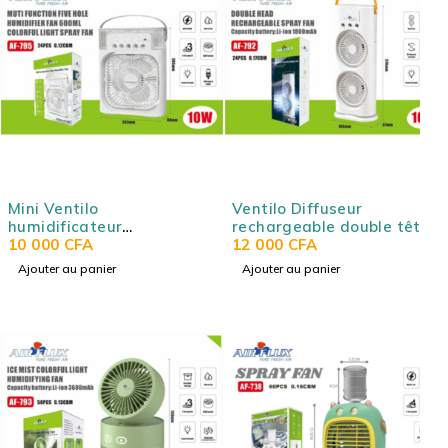
Mini Ventilo
Ventilo Diffuseur
humidificateur
rechargeable double tête
multifonction - Réservoir
10 000
CFA
- Rotation 90° - Lumière
12 000
CFA
600 ml - 3 vitesses -
colorée - Batterie 1800
Ajouter au panier
Ajouter au panier
Lumière colorée - USB-C -
mAh - 10W AIRFLUX AF-
10W AIRFLUX AF-795
792