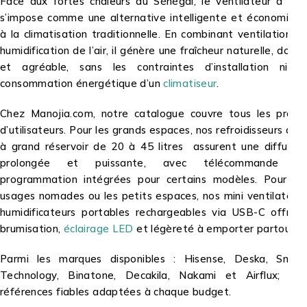
Face aux fortes chaleurs du Sénégal, le ventilateur à eau
s’impose comme une alternative intelligente et économique
à la climatisation traditionnelle. En combinant ventilation et
humidification de l’air, il génère une fraîcheur naturelle, douce
et agréable, sans les contraintes d’installation ni la
consommation énergétique d’un
climatiseur
.
Chez Manojia.com, notre catalogue couvre tous les profils
d’utilisateurs. Pour les grands espaces, nos refroidisseurs d’air
à grand réservoir de 20 à 45 litres assurent une diffusion
prolongée et puissante, avec télécommande et
programmation intégrées pour certains modèles. Pour les
usages nomades ou les petits espaces, nos mini ventilateurs
humidificateurs portables rechargeables via USB-C offrent
brumisation,
éclairage LED
et légèreté à emporter partout.
Parmi les marques disponibles : Hisense, Deska, Smart
Technology, Binatone, Decakila, Nakami et Airflux; des
références fiables adaptées à chaque budget.