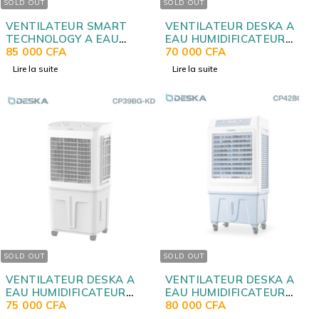
SOLD OUT
SOLD OUT
VENTILATEUR SMART
VENTILATEUR DESKA A
TECHNOLOGY A EAU
EAU HUMIDIFICATEUR
HUMIDIFICATEUR
85 000
CFA
25LITRES CP25BG JY
70 000
CFA
45LITRES STVAC4590R
Lire la suite
Lire la suite
SOLD OUT
SOLD OUT
VENTILATEUR DESKA A
VENTILATEUR DESKA A
EAU HUMIDIFICATEUR
EAU HUMIDIFICATEUR
40LITRES CP39BG KD
75 000
CFA
45LITRES CP42BG JY
80 000
CFA