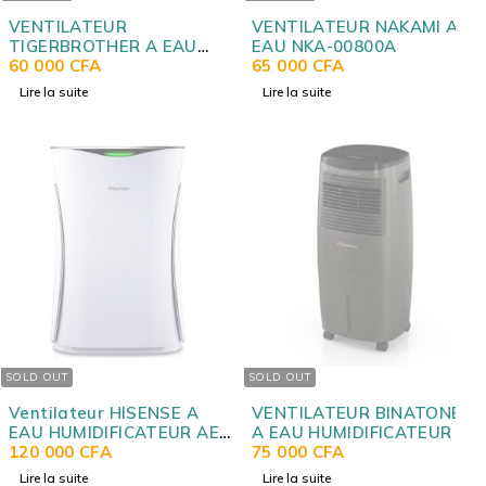
VENTILATEUR
VENTILATEUR NAKAMI A
TIGERBROTHER A EAU
EAU NKA-00800A
ACOHC002
60 000
CFA
65 000
CFA
Lire la suite
Lire la suite
SOLD OUT
SOLD OUT
Ventilateur HISENSE A
VENTILATEUR BINATONE
EAU HUMIDIFICATEUR AE-
A EAU HUMIDIFICATEUR 20
15K4AF
120 000
CFA
LITRES BAC-20L
75 000
CFA
Lire la suite
Lire la suite