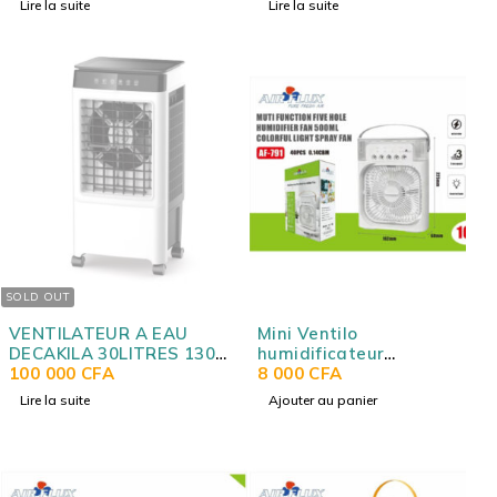
Lire la suite
Lire la suite
SOLD OUT
VENTILATEUR A EAU
Mini Ventilo
DECAKILA 30LITRES 130W
humidificateur
KEFC012W
100 000
CFA
multifonction – Réservoir
8 000
CFA
500 ml – Lumière LED – 3
Lire la suite
Ajouter au panier
vitesses – USB-C – 10W
AIRFLUX AF-791