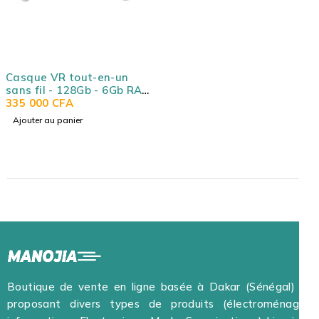
Casque VR tout-en-un
sans fil - 128Gb - 6Gb RAM
- 1832 x 1920 pixels/oeil - 2
335 000
CFA
manettes
Ajouter au panier
Boutique de vente en ligne basée à Dakar (Sénégal) et
proposant divers types de produits (électroménager,