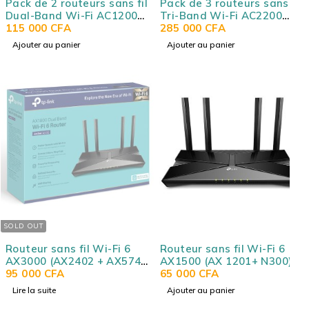
Pack de 2 routeurs sans fil
Pack de 3 routeurs sans fil
Dual-Band Wi-Fi AC1200
Tri-Band Wi-Fi AC2200
(AC867 + N300) MESH avec
115 000
CFA
(AC867 + AC867 + N400)
285 000
CFA
2 ports gigabit - TP-LINK
MESH + 2 ports Gigabit
Ajouter au panier
Ajouter au panier
deco M4 (Pack de 2)
Ethernet - Couverture Wi-
Fi jusqu'à 600 m² - TP-LINK
deco M9 Plus
SOLD OUT
Routeur sans fil Wi-Fi 6
Routeur sans fil Wi-Fi 6
AX3000 (AX2402 + AX574)
AX1500 (AX 1201+ N300) 1
1 port WAN Gigabit + 4
95 000
CFA
port WAN Gigabit + 4
65 000
CFA
ports LAN Gigabit - TP-
ports LAN Gigabit - TP-
Lire la suite
Ajouter au panier
LINK Archer AX55 / AX3000
LINK Archer AX10 / AX1500