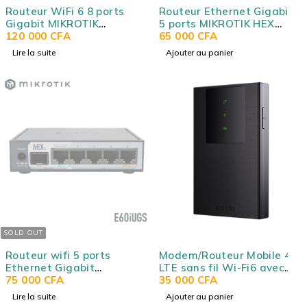
Routeur WiFi 6 8 ports
Routeur Ethernet Gigabit
Gigabit MIKROTIK
5 ports MIKROTIK HEX
L009UiGS-2HaxD-IN avec
120 000
CFA
RB750GR3 - RouterOS -
65 000
CFA
SFP 2.5G, PoE IN/OUT et
USB - IPsec hardware
Lire la suite
Ajouter au panier
USB 3.0
SOLD OUT
Routeur wifi 5 ports
Modem/Routeur Mobile 4G
Ethernet Gigabit
LTE sans fil Wi-Fi6 avec
MIKROTIK HEX S (2025)
75 000
CFA
batterie 2100mAh Tenda
35 000
CFA
E60IUGS avec SFP 2.5G,
TEN-MF3 / 4G180
Lire la suite
Ajouter au panier
PoE IN/OUT et USB 3.0