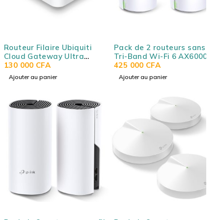
Routeur Filaire Ubiquiti
Pack de 2 routeurs sans fil
Cloud Gateway Ultra
Tri-Band Wi-Fi 6 AX6000
(UCG-ULTRA) avec 4 ports
130 000
CFA
(AX4804 + A 1201 +
425 000
CFA
LAN 10/100/1000 Mbps + 1
AX574) Mesh avec port
Ajouter au panier
Ajouter au panier
port WAN 2.5 Gbps
LAN 2.5 GbE - TP-LINK
deco X90