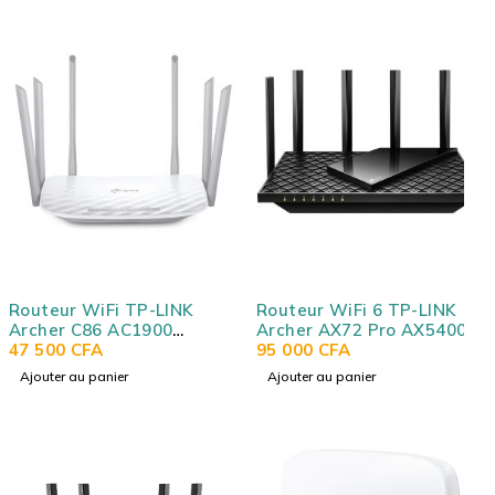
Routeur WiFi TP-LINK
Routeur WiFi 6 TP-LINK
Archer C86 AC1900
Archer AX72 Pro AX5400
(AC1300 + N600) + 4 ports
47 500
CFA
(AX4804 + AX574) 1 port
95 000
CFA
LAN 10/100/1000Mbps
LAN/WAN 2.5 Gigabit + 1
Ajouter au panier
Ajouter au panier
port LAN/WAN Gigabit + 3
ports LAN Gigabit