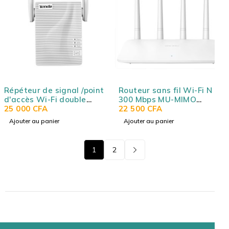
Répéteur de signal /point
Routeur sans fil Wi-Fi N
d'accès Wi-Fi double
300 Mbps MU-MIMO
bande AC1200 - Tenda
25 000
CFA
TENDA F6 4 Ports LAN
22 500
CFA
A18
N300 TENDA-F6
Ajouter au panier
Ajouter au panier
1
2