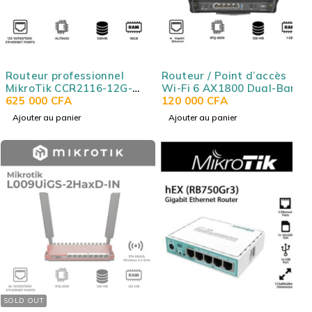
Routeur professionnel
Routeur / Point d’accès
MikroTik CCR2116-12G-
Wi-Fi 6 AX1800 Dual-Band
4S+ - 13 Ports Gigabit - 4x
625 000
CFA
avec port 2.5G, USB 3.0
120 000
CFA
SFP+ 10G - CPU AL73400 -
MIKROTIK
Ajouter au panier
Ajouter au panier
16GB RAM - Rackable
C53UiG+5HPaxD2HPaxD
SOLD OUT