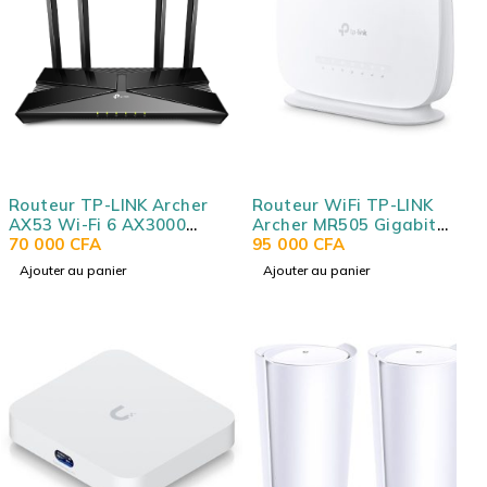
Routeur TP-LINK Archer
Routeur WiFi TP-LINK
AX53 Wi-Fi 6 AX3000
Archer MR505 Gigabit
(AX2402 + AX574) 1 port
70 000
CFA
AC1200 bi-bande (AC867 +
95 000
CFA
WAN Gigabit + 4 ports
N300) et modem 4G+ Cat6
Ajouter au panier
Ajouter au panier
LAN Gigabit