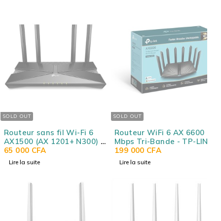
SOLD OUT
SOLD OUT
Routeur sans fil Wi-Fi 6
Routeur WiFi 6 AX 6600
AX1500 (AX 1201+ N300) 1
Mbps Tri-Bande - TP-LINK
port WAN Gigabit + 4
65 000
CFA
Archer AX90 / AX6600
199 000
CFA
ports LAN Gigabit - TP-
Lire la suite
Lire la suite
LINK Archer AX10 / AX1500