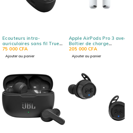
Ecouteurs intra-
Apple AirPods Pro 3 avec
auriculaires sans fil True
Boîtier de charge
Wireless JBL Tune Buds 2
75 000
CFA
MagSafe (USB-C)
205 000
CFA
(Original)
(Original)
Ajouter au panier
Ajouter au panier