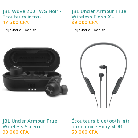
JBL Wave 200TWS Noir -
JBL Under Armour True
Écouteurs intra-
Wireless Flash X -
auriculaires True Wireless
47 500
CFA
Écouteurs de sport sans fil
99 000
CFA
- Bluetooth 5.0 -
à Réduction de Bruit
Ajouter au panier
Ajouter au panier
Commandes/Micro -
Passive et étui de
Autonomie 5h + 15h -
recharge en aluminum
Boîtier charge/transport -
IPX2
JBL Under Armour True
Écouteurs bluetooth Intra-
Wireless Streak -
auriculaire Sony MDR
écouteur de sport intra-
90 000
CFA
XB70BTBZE
59 000
CFA
auriculaires ultra