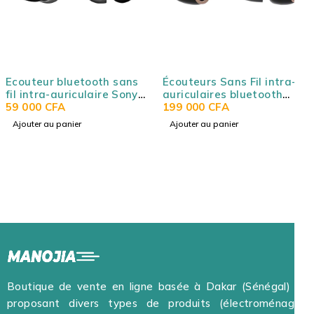
Ecouteur bluetooth sans
Écouteurs Sans Fil intra-
fil intra-auriculaire Sony
auriculaires bluetooth
WFC500
59 000
CFA
avec Réduction de Bruit
199 000
CFA
Sony WF1000XM4
Ajouter au panier
Ajouter au panier
Boutique de vente en ligne basée à Dakar (Sénégal) et
proposant divers types de produits (électroménager,