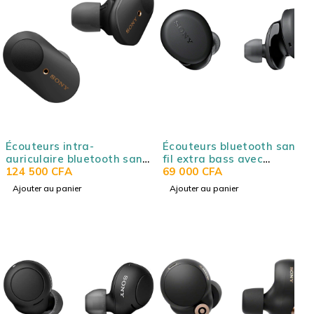
Écouteurs intra-
Écouteurs bluetooth sans
auriculaire bluetooth sans
fil extra bass avec
fil Extra Bass avec
124 500
CFA
réduction de bruit Sony
69 000
CFA
réduction de bruit Sony
WFXB700
Ajouter au panier
Ajouter au panier
WF1000XM3