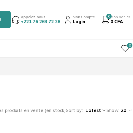
0
Appelez-nous
Mon Compte
Mon panier
+221 76 263 72 28
Login
0
CFA
0
es produits en vente (en stock)
Sort by
Latest
Show:
20