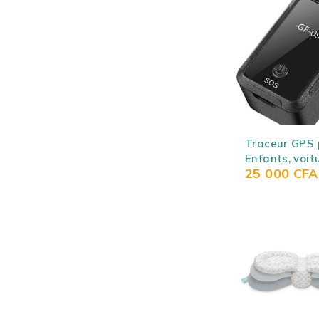
Traceur GPS 
Enfants, voitu
25 000
CFA
Personnes âg
Animaux
domestiques