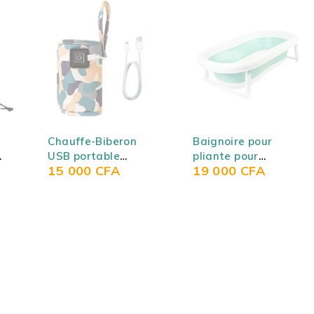
SOLD OUT
SOLD OUT
Chauffe-Biberon
Baignoire pour
USB portable
pliante pour
15 000
CFA
19 000
CFA
isotherme pour le
nouveau né (bébé)
voyage et les
portable et pliable
sorties -
de grande taille
)
CAMOUFLAGE KHAKI
avec fond
antidérapant