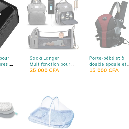
SOLD OUT
SOLD OUT
pour
Sac à Langer
Porte-bébé et à
res ,
Multifonction pour
double épaule et
25 000
CFA
15 000
CFA
ées,
bébé 7 En 1 Lit
bidirectionnel
Pliant Sac à Dos
ultrasoft et
Imperméable -
respirante quatre
couleur au choix
saisons (0 à 3 ans