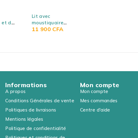
SOLD OUT
Lit avec
 et de
moustiquaire
11 900
CFA
ur
pliable pour bébé
eau-né
(nouveau né) avec
coussinets en coton
et oreillers
Informations
Mon compte
A propos
Mon compte
Conditions Générales de vente
Mes commandes
Politiques de livraisons
Centre d'aide
Mentions légales
Politique de confidentialité
Politiques et conditions de