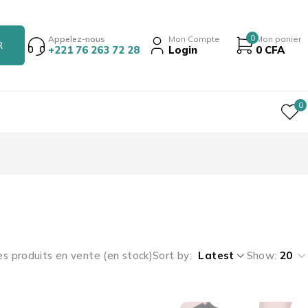
0
Appelez-nous
Mon Compte
Mon panier
+221 76 263 72 28
Login
0
CFA
0
es produits en vente (en stock)
Sort by
Latest
Show:
20