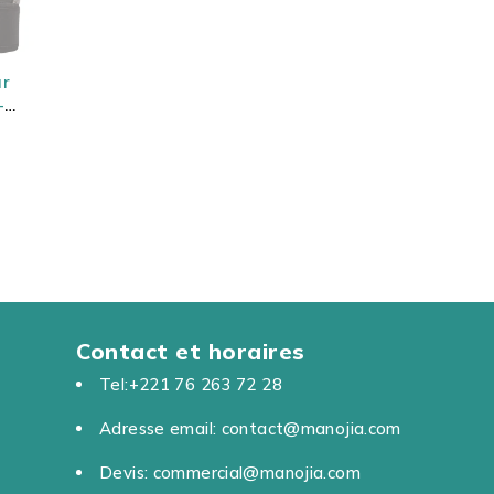
ur
-
et
Contact et horaires
Tel:+221 76 263 72 28
Adresse email: contact@manojia.com
Devis: commercial@manojia.com