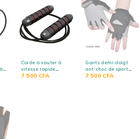
SOLD OUT
Corde à sauter à
Gants demi-doigt
 à
vitesse rapide
ant-choc de sport
7 500
CFA
7 500
CFA
conçue avec des
(fitness,
s
roulements à billes
haltérophilie,
réglable pour adulte
cyclisme...) pour
avec poignées en
femmes et hommes
mousse