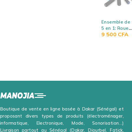
SOLD OUT
Ensemble de 
5 en 1: Roue
9 500
CFA
Abdominale 
roller) + push
+ corde + pin
main et tapis
genou
Boutique de vente en ligne basée à Dakar (Sénégal) et
proposant divers types de produits (électroménager,
informatique, Electronique, Mode, Sonorisation…)
Livraison partout au Sénégal (Dakar, Diourbel, Fatick,