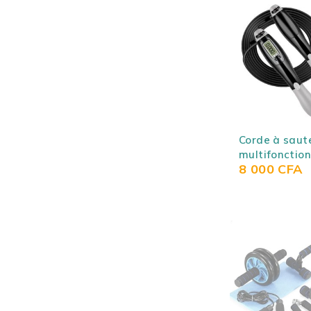
Corde à saut
multifonctio
8 000
CFA
compteur de
calories, lon
réglable pour
hommes, fem
enfants