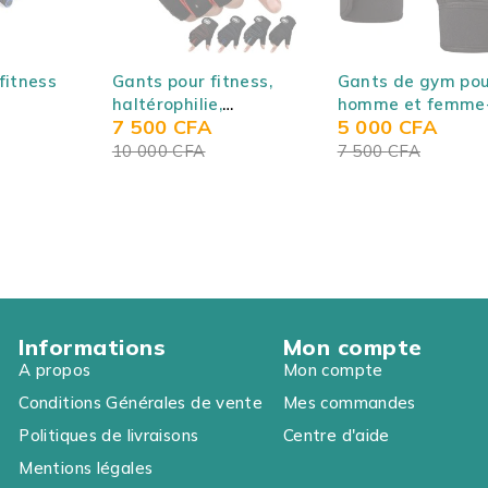
SOLD OUT
SOLD OUT
fitness
Gants pour fitness,
Gants de gym po
haltérophilie,
homme et femme
7 500
CFA
5 000
CFA
(ab
cyclisme et sport de
Gants
 up bar
plein air - gant à
d'haltérophilie -
10 000
CFA
7 500
CFA
ce à
demi doigt avec
Gants
 à
longue poignet de
d'entraînement -
support
Support de poign
Informations
Mon compte
A propos
Mon compte
Conditions Générales de vente
Mes commandes
Politiques de livraisons
Centre d'aide
Mentions légales