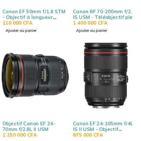
Canon EF 50mm f/1.8 STM
Canon RF 70-200mm f/2.8L
- Objectif à longueur
IS USM - Téléobjectif plein
focale fixe
110 000
CFA
format pour hybride
1 400 000
CFA
Canon R avec stabilisation
Ajouter au panier
Ajouter au panier
intégrée
Objectif Canon EF 24-
Canon EF 24-105mm f/4L
70mm f/2.8L II USM
IS II USM - Objectif
1 250 000
CFA
transtandard avec
875 000
CFA
stabilisateur 4 vitesses