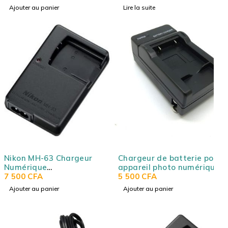
Ajouter au panier
Lire la suite
Nikon MH-63 Chargeur
Chargeur de batterie pour
Numérique
appareil photo numérique
d'accumulateur, Adapté
7 500
CFA
Olympus Stylus Tough
5 500
CFA
pour: COOLPIX S200 , S500
Ajouter au panier
Ajouter au panier