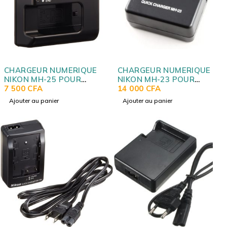
CHARGEUR NUMERIQUE
CHARGEUR NUMERIQUE
NIKON MH-25 POUR
NIKON MH-23 POUR
BATTERIE NIKON EN-EL15
7 500
CFA
BATTERIES
14 000
CFA
Ajouter au panier
Ajouter au panier