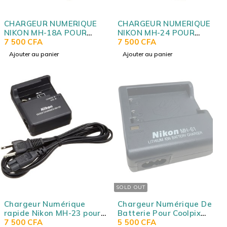
CHARGEUR NUMERIQUE
CHARGEUR NUMERIQUE
NIKON MH-18A POUR
NIKON MH-24 POUR
BATTERIES NIKON
7 500
CFA
BATTERIE NIKON EN-EL14
7 500
CFA
Ajouter au panier
Ajouter au panier
SOLD OUT
Chargeur Numérique
Chargeur Numérique De
rapide Nikon MH-23 pour
Batterie Pour Coolpix
batterie Li-ion EN-EL9
7 500
CFA
3700, 4200, 5200 & Série P
5 500
CFA