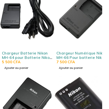
Chargeur Batterie Nikon
Chargeur Numérique Nikon
MH-64 pour Batterie Nikon
MH-66 Pour batterie Nikon
EN-EL11
5 500
CFA
EN-EL19
7 500
CFA
Ajouter au panier
Ajouter au panier