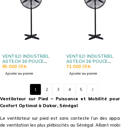
VENTILO INDUSTRIEL
VENTILO INDUSTRIEL
ASTECH 30 POUCE
ASTECH 26 POUCE
VP1030GDO
85 000
CFA
VP1026BDO
71 000
CFA
Ajouter au panier
Ajouter au panier
1
2
3
4
5
Ventilateur sur Pied – Puissance et Mobilité pour un
Confort Optimal à Dakar, Sénégal
Le ventilateur sur pied est sans conteste l’un des appareils
de ventilation les plus plébiscités au Sénégal. Alliant mobilité,