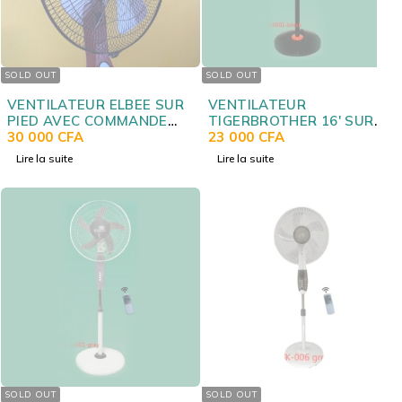
SOLD OUT
SOLD OUT
VENTILATEUR ELBEE SUR
VENTILATEUR
PIED AVEC COMMANDE
TIGERBROTHER 16' SUR
LB979R
30 000
CFA
PIED AVEC COMMANDE
23 000
CFA
NOIR 16002R
Lire la suite
Lire la suite
SOLD OUT
SOLD OUT