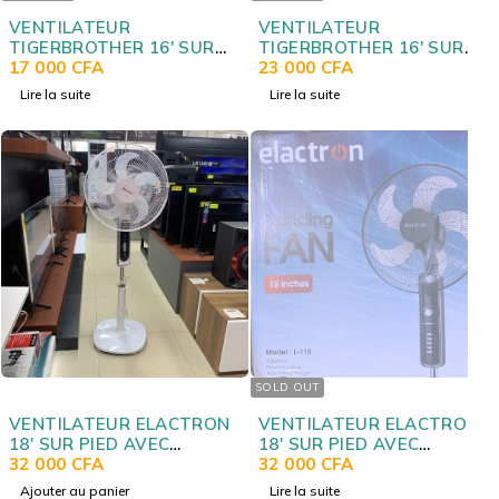
VENTILATEUR
VENTILATEUR
TIGERBROTHER 16' SUR
TIGERBROTHER 16' SUR
PIED AVEC COMMANDE
17 000
CFA
PIED AVEC COMMANDE
23 000
CFA
GRIS 16002R
BLANC GRIS FS40
Lire la suite
Lire la suite
SOLD OUT
VENTILATEUR ELACTRON
VENTILATEUR ELACTRON
18' SUR PIED AVEC
18' SUR PIED AVEC
TELECOMMANDE BLANC
32 000
CFA
TELECOMMANDE NOIR L96
32 000
CFA
L96
Ajouter au panier
Lire la suite