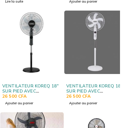
Lire la suite
Ajouter au panier
VENTILATEUR KOREQ 18"
VENTILATEUR KOREQ 18"
SUR PIED AVEC
SUR PIED AVEC
COMMANDE NOIR
26 500
CFA
COMMANDE BLANC
26 500
CFA
FS45A790
FS45A790
Ajouter au panier
Ajouter au panier