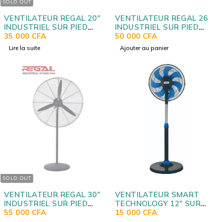
SOLD OUT
VENTILATEUR REGAL 20"
VENTILATEUR REGAL 26"
INDUSTRIEL SUR PIED
INDUSTRIEL SUR PIED
RS20
35 000
CFA
RS26
50 000
CFA
Lire la suite
Ajouter au panier
SOLD OUT
VENTILATEUR REGAL 30"
VENTILATEUR SMART
INDUSTRIEL SUR PIED
TECHNOLOGY 12'' SUR
RS30
55 000
CFA
PIED STV1205C
15 000
CFA