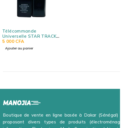
Télécommande
Universelle STAR TRACK
RS-650C
5 000
CFA
Ajouter au panier
Boutique de vente en ligne basée à Dakar (Sénégal) et
proposant divers types de produits (électroménager,