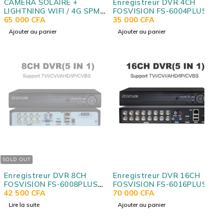
CAMERA SOLAIRE +
Enregistreur DVR 4CH
LIGHTNING WIFI / 4G SPM-
FOSVISION FS-6004PLUS-
TG01
65 000
CFA
4CH (5MP) Analogic 5MP
35 000
CFA
Ajouter au panier
Ajouter au panier
SOLD OUT
Enregistreur DVR 8CH
Enregistreur DVR 16CH
FOSVISION FS-6008PLUS-
FOSVISION FS-6016PLUS-
8CH (5MP) Analogic 5MP
42 500
CFA
16CH (5MP) Analogic 5MP
70 000
CFA
Lire la suite
Ajouter au panier