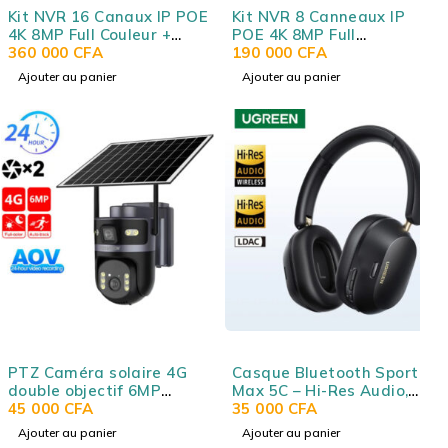
Kit NVR 16 Canaux IP POE
Kit NVR 8 Canneaux IP
4K 8MP Full Couleur +
POE 4K 8MP Full
Audio Fosvision Kit 16Ch
360 000
CFA
Couleur+Audio FOSVISION
190 000
CFA
Nvr Poe 4K 8M Fs-
NVR 8CH POE 4K 8MP FS-
Ajouter au panier
Ajouter au panier
3388/6f88n-Pls
3388/6F88N-PLS kit8
PTZ Caméra solaire 4G
Casque Bluetooth Sport
double objectif 6MP
Max 5C – Hi-Res Audio,
FOSVISION FS-HS3K-4G-
45 000
CFA
ANC adaptative hybride,
35 000
CFA
6M EU
Bluetooth 5.4, audio
Ajouter au panier
Ajouter au panier
spatial, 75h d’autonomie,