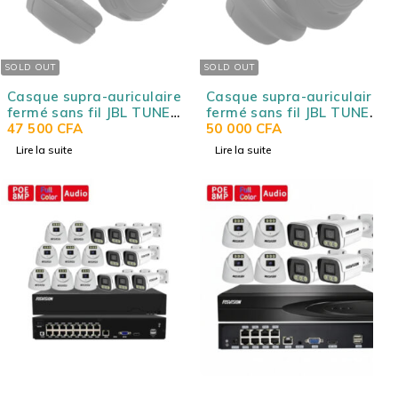
SOLD OUT
SOLD OUT
Casque supra-auriculaire
Casque supra-auriculaire
fermé sans fil JBL TUNE
fermé sans fil JBL TUNE
530BT- Bluetooth 6.0 -
47 500
CFA
730BT- Bluetooth 6.0 -
50 000
CFA
Commandes/Micro -
Commandes/Micro -
Lire la suite
Lire la suite
Autonomie 76h - Pliable
Autonomie 76h - Pliable