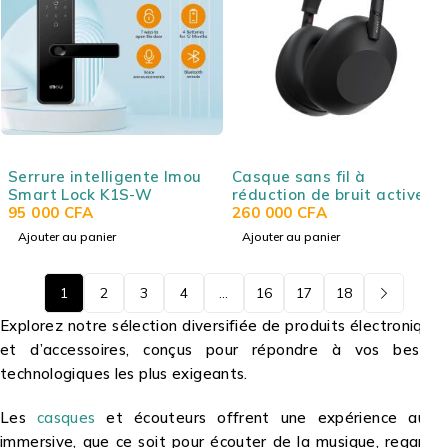
Serrure intelligente Imou
Casque sans fil à
Smart Lock K1S-W
réduction de bruit active
95 000
CFA
Sony WH-1000XM6
260 000
CFA
Ajouter au panier
Ajouter au panier
1
2
3
4
…
16
17
18
Explorez notre sélection diversifiée de produits électroniques
et d’accessoires, conçus pour répondre à vos besoins
technologiques les plus exigeants.
Les
casques
et écouteurs offrent une expérience audi
immersive, que ce soit pour écouter de la musique, regarder