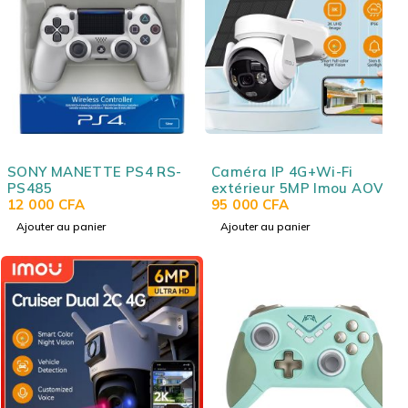
SONY MANETTE PS4 RS-
Caméra IP 4G+Wi-Fi
PS485
extérieur 5MP Imou AOV
12 000
CFA
PT 4G+Wi-Fi 3K (5MP)
95 000
CFA
Ajouter au panier
Ajouter au panier