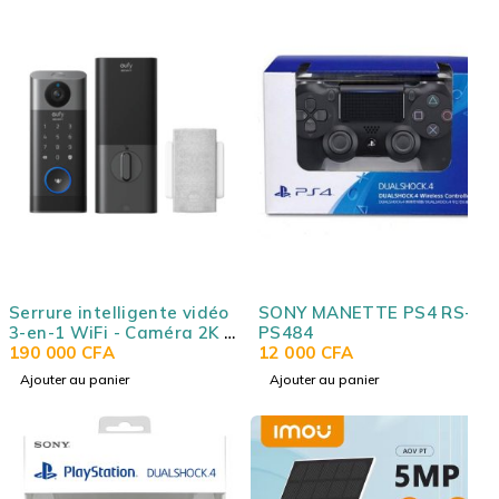
USB-C, micro intégré, noir
Ugreen Hitune Max 5C
Serrure intelligente vidéo
SONY MANETTE PS4 RS-
3-en-1 WiFi - Caméra 2K -
PS484
Empreinte digitale -
190 000
CFA
12 000
CFA
Compatible Alexa/Google -
Ajouter au panier
Ajouter au panier
Batterie rechargeable
EUFY E8530KY1