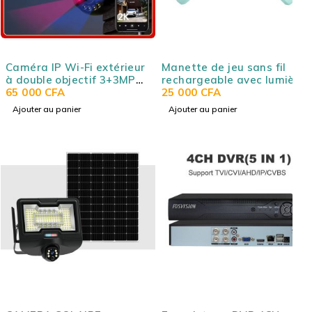
Caméra IP Wi-Fi extérieur
Manette de jeu sans fil
à double objectif 3+3MP
rechargeable avec lumière
Imou Cruiser Dual 2C 4G
65 000
CFA
RGB colorée YH SN2203
25 000
CFA
(6MP)
Ajouter au panier
Ajouter au panier