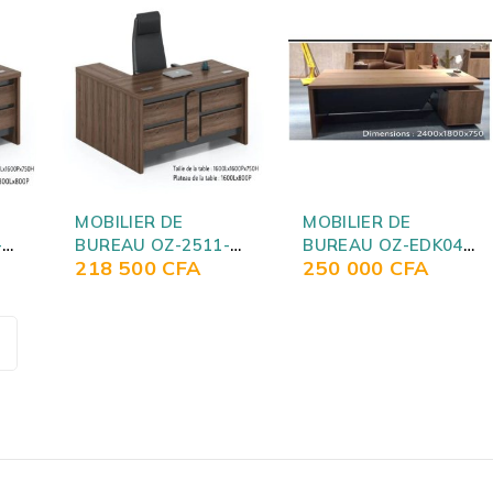
MOBILIER DE
MOBILIER DE
-
BUREAU OZ-2511-
BUREAU OZ-EDK04-
218 500
CFA
250 000
CFA
16
24