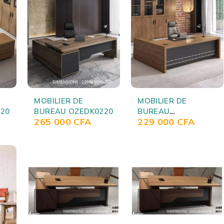
MOBILIER DE
MOBILIER DE
20
BUREAU OZEDK0220
BUREAU
265 000
CFA
229 000
CFA
OZEDK250316