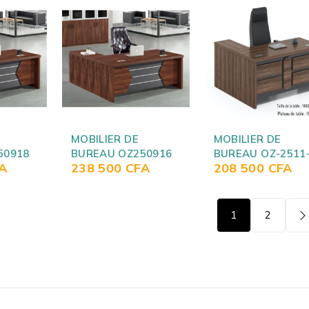
MOBILIER DE
MOBILIER DE
50918
BUREAU OZ250916
BUREAU OZ-2511
A
238 500
CFA
208 500
CFA
18
1
2