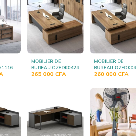
MOBILIER DE
MOBILIER DE
51116
BUREAU OZEDK0424
BUREAU OZEDK04
A
265 000
CFA
260 000
CFA