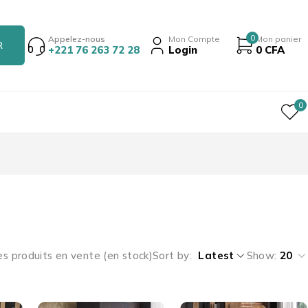
0
Appelez-nous
Mon Compte
Mon panier
+221 76 263 72 28
Login
0
CFA
0
es produits en vente (en stock)
Sort by
Latest
Show:
20