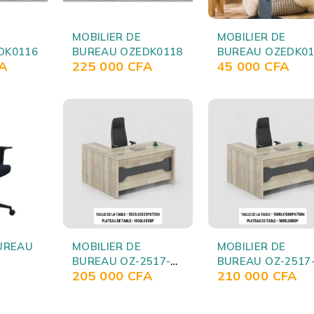
MOBILIER DE
MOBILIER DE
DK0116
BUREAU OZEDK0118
BUREAU OZEDK01
A
225 000
CFA
45 000
CFA
UREAU
MOBILIER DE
MOBILIER DE
BUREAU OZ-2517-
BUREAU OZ-2517
205 000
CFA
210 000
CFA
18
16