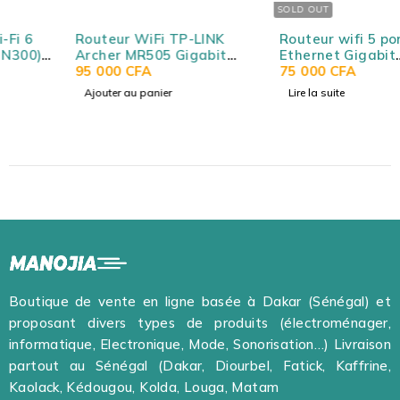
SOLD OUT
Routeur WiFi TP-LINK
Routeur wifi 5 ports
Archer MR505 Gigabit
Ethernet Gigabit
AC1200 bi-bande (AC867
95 000
CFA
MIKROTIK HEX S (2025)
75 000
CFA
+ N300) et modem 4G+
E60IUGS avec SFP 2.5G,
Ajouter au panier
Lire la suite
Cat6
PoE IN/OUT et USB 3.0
Boutique de vente en ligne basée à Dakar (Sénégal) et
proposant divers types de produits (électroménager,
informatique, Electronique, Mode, Sonorisation…) Livraison
partout au Sénégal (Dakar, Diourbel, Fatick, Kaffrine,
Kaolack, Kédougou, Kolda, Louga, Matam