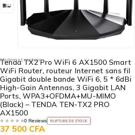
Modem et routeur
Tenda TX2 Pro WiFi 6 AX1500 Smart
WiFi Router, routeur Internet sans fil
Gigabit double bande WiFi 6, 5 * 6dBi
High-Gain Antennas, 3 Gigabit LAN
Ports, WPA3+OFDMA+MU-MIMO
(Black) – TENDA TEN-TX2 PRO
AX1500
0 Reviews
RUPTURE DE STOCK
37 500
CFA
SUR 5