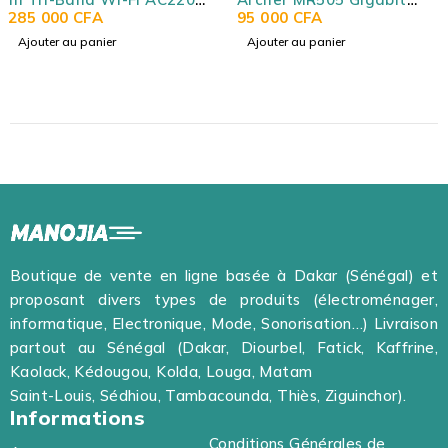
AC1200 bi-bande (AC867
95 000
CFA
RB750GR3 - RouterOS -
70 000
CFA
+ N300) et modem 4G+
USB - IPsec hardware
Ajouter au panier
Ajouter au panier
Cat6
Boutique de vente en ligne basée à Dakar (Sénégal) et
proposant divers types de produits (électroménager,
informatique, Electronique, Mode, Sonorisation…) Livraison
partout au Sénégal (Dakar, Diourbel, Fatick, Kaffrine,
Kaolack, Kédougou, Kolda, Louga, Matam
Saint-Louis, Sédhiou, Tambacounda, Thiès, Ziguinchor).
Informations
Conditions Générales de