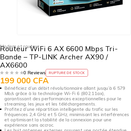
Modem et routeur
Routeur WiFi 6 AX 6600 Mbps Tri-
Bande – TP-LINK Archer AX90 /
AX6600
0 Reviews
RUPTURE DE STOCK
199 000
CFA
SUR 5
Bénéficiez d’un débit révolutionnaire allant jusqu’à 6 579
Mb/s grâce à la technologie Wi-Fi 6 (802.11ax),
garantissant des performances exceptionnelles pour le
streaming, les jeux et les téléchargements.
Profitez d’une répartition intelligente du trafic sur les
fréquences 2,4 GHz et 5 GHz, minimisant les interférences
et optimisant la stabilité de la connexion pour une
expérience sans accroc.
Les huit antennes externes assurent une portée étendue,