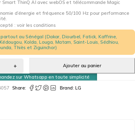
ur Smart ThinQ AI avec webOS et télécommande Magic
nomie d’énergie et fréquence 50/100 Hz pour performance
ité.
epté : voir les conditions
 partout au Sénégal (Dakar, Diourbel, Fatick, Kaffrine,
 Kédougou, Kolda, Louga, Matam, Saint-Louis, Sédhiou,
nda, Thiès et Ziguinchor)
Ajouter au panier
ndez sur Whatsapp en toute simplicité
057
Share:
Brand:
LG