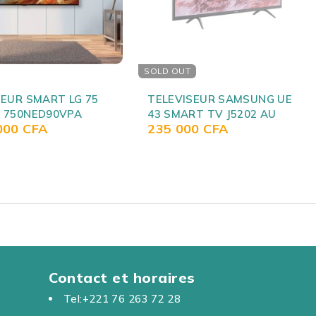
SEUR SAMSUNG UE
TELEVISEUR SAMSUNG 40
RT TV J5202 AU
POUCES SMART TV
00
CFA
205 000
CFA
40N5300AU
Contact et horaires
Tel:+221 76 263 72 28