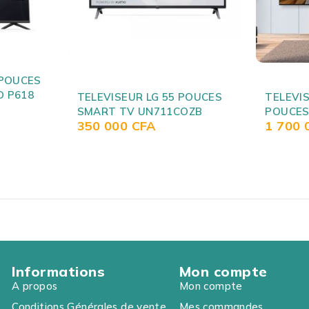
SOLD OUT
POUCES
TELEVISEUR SMART LG 75
TELEVI
OZB
POUCES 750NED90VPA
43 SMA
1 700 000
CFA
235 0
Informations
Mon compte
A propos
Mon compte
Conditions Générales de vente
Mes commandes