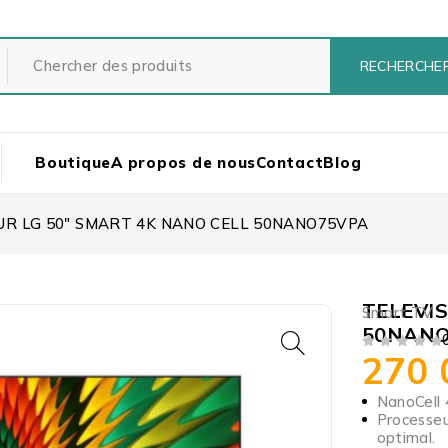
Boutique
A propos de nous
Contact
Blog
UR LG 50″ SMART 4K NANO CELL 50NANO75VPA
TELEVIS
Smart TV
50NANO
270
SUR 5
NanoCell 
Processeu
optimal.