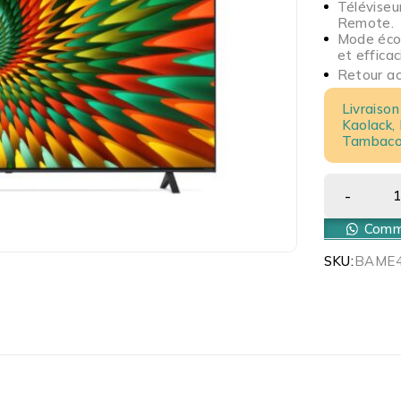
Télévise
Remote.
Mode éco
et efficac
Retour acc
Livraison
Kaolack,
Tambacou
Comma
SKU:
BAME4