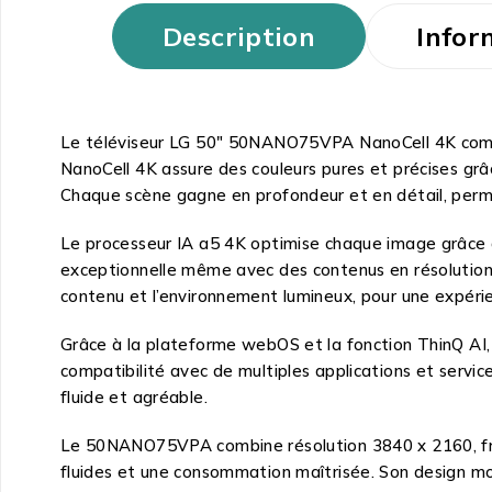
Description
Infor
Le téléviseur LG 50″ 50NANO75VPA NanoCell 4K combin
NanoCell 4K assure des couleurs pures et précises grâc
Chaque scène gagne en profondeur et en détail, permet
Le processeur IA a5 4K optimise chaque image grâce à la
exceptionnelle même avec des contenus en résolution i
contenu et l’environnement lumineux, pour une expéri
Grâce à la plateforme webOS et la fonction ThinQ AI, le 
compatibilité avec de multiples applications et servi
fluide et agréable.
Le 50NANO75VPA combine résolution 3840 x 2160, fré
fluides et une consommation maîtrisée. Son design mod