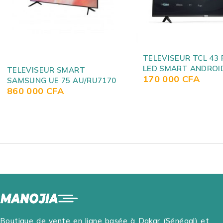
TELEVISEUR TCL 43 POUCES
LED SMART ANDROID P618
TELEVISEUR LG 55 
170 000
CFA
SMART TV UN711C
350 000
CFA
Boutique de vente en ligne basée à Dakar (Sénégal) et