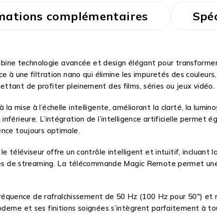
mations complémentaires
Spéc
e technologie avancée et design élégant pour transformer vo
e à une filtration nano qui élimine les impuretés des couleurs
tant de profiter pleinement des films, séries ou jeux vidéo.
 mise à l’échelle intelligente, améliorant la clarté, la lumino
nférieure. L’intégration de l’intelligence artificielle permet
ence toujours optimale.
téléviseur offre un contrôle intelligent et intuitif, incluant l
ces de streaming. La télécommande Magic Remote permet une int
quence de rafraîchissement de 50 Hz (100 Hz pour 50″) et m
erne et ses finitions soignées s’intègrent parfaitement à tou