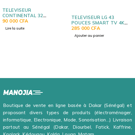
UT
VISEUR
TEL
INENTAL 32
SMA
TELEVISEUR LG 43
ES SMART TV
00
CFA
290
POUCES SMART TV 4K
UP7550PVG
285 000
CFA
a suite
Ajo
Ajouter au panier
Boutique de vente en ligne basée à Dakar (Sénégal) et
proposant divers types de produits (électroménager,
informatique, Electronique, Mode, Sonorisation…) Livraison
partout au Sénégal (Dakar, Diourbel, Fatick, Kaffrine,
Kaolack, Kédougou, Kolda, Louga, Matam