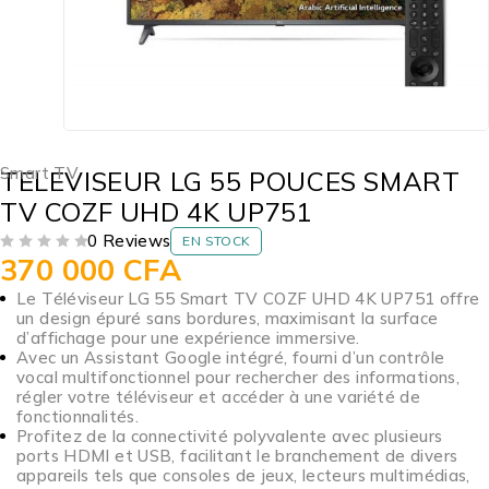
Smart TV
TELEVISEUR LG 55 POUCES SMART
TV COZF UHD 4K UP751
0 Reviews
EN STOCK
370 000
CFA
SUR 5
Le Téléviseur LG 55 Smart TV COZF UHD 4K UP751 offre
un design épuré sans bordures, maximisant la surface
d’affichage pour une expérience immersive.
Avec un Assistant Google intégré, fourni d’un contrôle
vocal multifonctionnel pour rechercher des informations,
régler votre téléviseur et accéder à une variété de
fonctionnalités.
Profitez de la connectivité polyvalente avec plusieurs
ports HDMI et USB, facilitant le branchement de divers
appareils tels que consoles de jeux, lecteurs multimédias,