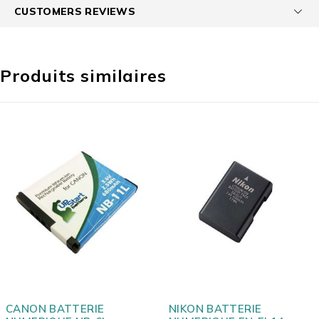
CUSTOMERS REVIEWS
Produits similaires
N BATTERIE
NIKON BATTERIE
CAN