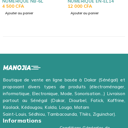
RIQUE NB-6L
NUMERIQUE EN-EL14
NUM
0
CFA
12 000
CFA
E17
12 
er au panier
Ajouter au panier
Ajo
Boutique de vente en ligne basée à Dakar (Sénégal) et
proposant divers types de produits (électroménager,
informatique, Electronique, Mode, Sonorisation…) Livraison
partout au Sénégal (Dakar, Diourbel, Fatick, Kaffrine,
Kaolack, Kédougou, Kolda, Louga, Matam
Saint-Louis, Sédhiou, Tambacounda, Thiès, Ziguinchor).
Informations
Conditions Générales de