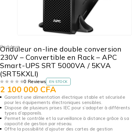
Onduleur
Onduleur on-line double conversion
230V – Convertible en Rack – APC
Smart-UPS SRT 5000VA / 5KVA
(SRT5KXLI)
0 Reviews
EN STOCK
2 100 000
CFA
SUR 5
Garantit une alimentation électrique stable et sécurisée
pour les équipements électroniques sensibles.
Dispose de plusieurs prises IEC pour s’adapter à différents
types d’appareils.
Permet le contrôle et la surveillance à distance grâce à sa
capacité de gestion par réseau.
Offre la possibilité d’ajouter des cartes de gestion