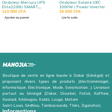
Onduleur Mercury UPS
Onduleur Solaire UKC
Elite2200U SMART
1000W / Power Inverter
(Onduleur intelligent Elite
110 000
CFA
20 000
CFA
2200U / Onduleur 2000VA)
Ajouter au panier
Lire la suite
Boutique de vente en ligne basée à Dakar (Sénégal) et
proposant divers types de produits (électroménager,
informatique, Electronique, Mode, Sonorisation…) Livraison
partout au Sénégal (Dakar, Diourbel, Fatick, Kaffrine,
Kaolack, Kédougou, Kolda, Louga, Matam
Saint-Louis, Sédhiou, Tambacounda, Thiès, Ziguinchor).
Informations