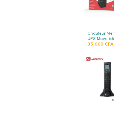
Onduleur Mer
UPS Maverick
35 000
CFA
(Onduleur 85