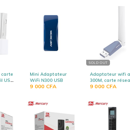
SOLD OUT
 carte
Mini Adaptateur
Adaptateur wifi a
il USB
WiFi N300 USB
300M, carte rése
9 000
CFA
9 000
CFA
iFi
sans fil à gain éle
USB MW310UH
(version sans
lecteur), usb 11N
simulant AP