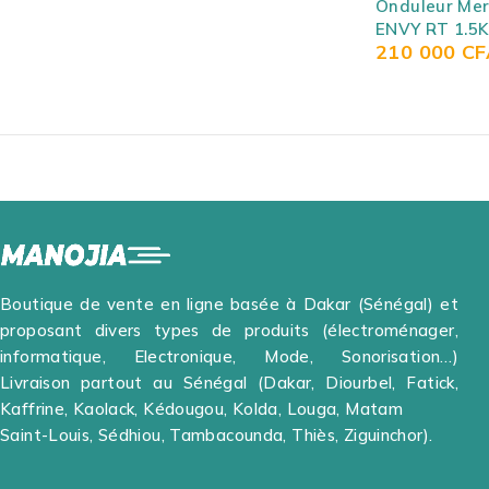
Onduleur Mer
ENVY RT 1.5
210 000
CF
(Onduleur 1
Online)
Boutique de vente en ligne basée à Dakar (Sénégal) et
proposant divers types de produits (électroménager,
informatique, Electronique, Mode, Sonorisation…)
Livraison partout au Sénégal (Dakar, Diourbel, Fatick,
Kaffrine, Kaolack, Kédougou, Kolda, Louga, Matam
Saint-Louis, Sédhiou, Tambacounda, Thiès, Ziguinchor).