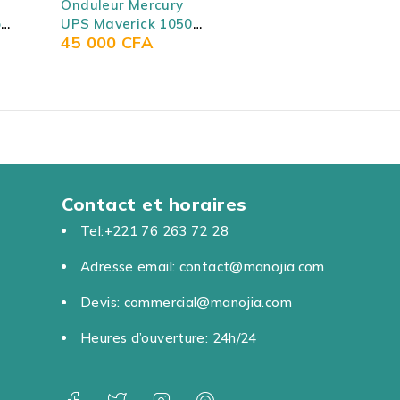
Onduleur Mercury
o
UPS Maverick 1050
45 000
CFA
tif
(Onduleur 1000VA) -
y
Mercury UPS
o
Maverick 1050
Contact et horaires
Tel:+221 76 263 72 28
Adresse email: contact@manojia.com
Devis: commercial@manojia.com
Heures d’ouverture: 24h/24