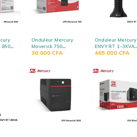
cury
Onduleur Mercury
Onduleur Mercury
 850
Maverick 750
ENVY RT 1~3KVA
30 000
CFA
465 000
CFA
0VA)
(Onduleur 750VA)
(Onduleur
3000VA/3KVA
Online)