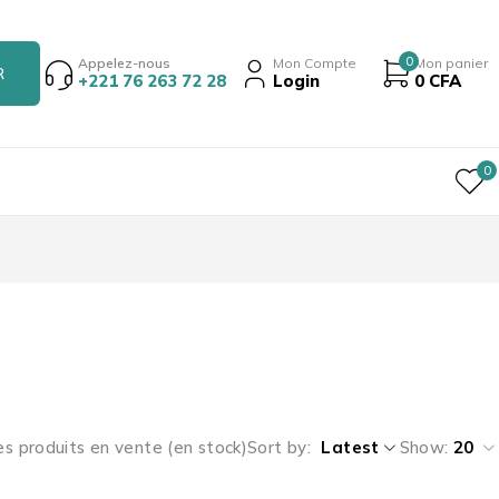
0
Appelez-nous
Mon Compte
Mon panier
+221 76 263 72 28
Login
0
CFA
0
es produits en vente (en stock)
Sort by
Latest
Show:
20