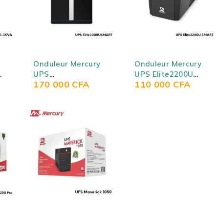
Onduleur Mercury
Onduleur Mercury
UPS
UPS Elite2200U
170 000
CFA
110 000
CFA
Elite3000USMART
SMART (Onduleur
(Onduleur interactif
intelligent Elite
en ligne 3KVA /
2200U / Onduleur
Onduleur 3000VA)
2000VA)