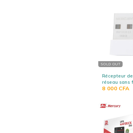
SOLD OUT
Récepteur de
réseau sans f
8 000
CFA
adaptateur W
USB Portable