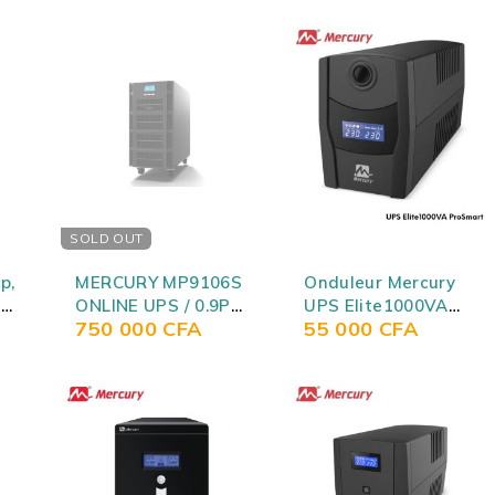
SOLD OUT
p,
MERCURY MP9106S
Onduleur Mercury
au
ONLINE UPS / 0.9PF /
UPS Elite1000VA
750 000
CFA
55 000
CFA
vé,
6KVA/4200W
ProSmart (Onduleur
ONLINE / ONDULEUR
1000VA ProSmart)