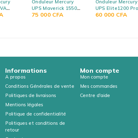
cury
Onduleur Mercury
Onduleur Mercury
KVA
UPS Maverick 1550
UPS Elite1200 Pr
A
75 000
CFA
60 000
CFA
500VA
(Onduleur 1500VA)
(Onduleur interac
1200VA) - Mercur
UPS Elite1200 Pr
Informations
Mon compte
A propos
Mon compte
Conditions Générales de vente
Mes commandes
Politiques de livraisons
Centre d'aide
Mentions légales
Politique de confidentialité
Politiques et conditions de
retour