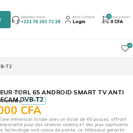
0
Appelez-nous
Mon Compte
Mon panier
+221 76 263 72 28
Login
0
CFA
0
VB-T2
SEUR TORL 65 ANDROID SMART TV ANTI
,
Smart TV
SECAM DVB-T2
0 Reviews
EN STOCK
 000
CFA
d’une immersion totale avec un écran de 65 pouces, offrant
e imposante pour des séances cinéma et des jeux captivants.
e technologie anti-casse de pointe, ce téléviseur garantit