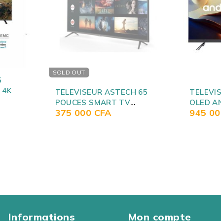
TELEVI
SMART 
 65
TELEVISEUR ASTECH 85
170 0
OLED ANDROID 4K
945 000
CFA
85ZX5000D
Informations
Mon compte