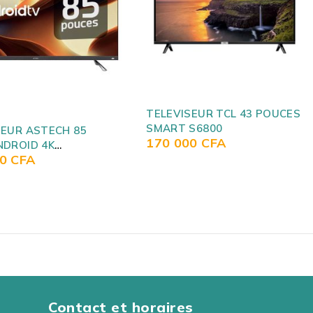
SEUR TCL 43 POUCES
S6800
TELEVISEUR TORL 75
00
CFA
ANDROID SMART TV ANTI
599 000
CFA
CASSE SECAM DVB-T2
Contact et horaires