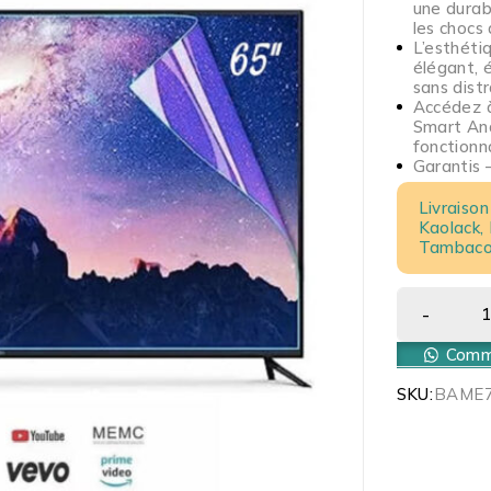
une durabi
les chocs 
L’esthéti
élégant, 
sans distr
Accédez à
Smart And
fonctionn
Garantis 
Livraison
Kaolack,
Tambacou
Comma
SKU:
BAME