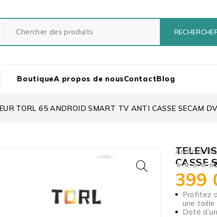
Boutique
A propos de nous
Contact
Blog
EUR TORL 65 ANDROID SMART TV ANTI CASSE SECAM D
TELEVI
Android TV
CASSE 
399
SUR 5
Profitez 
une taill
Doté d’un