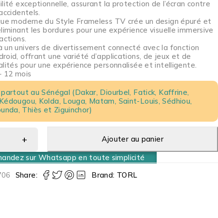
lité exceptionnelle, assurant la protection de l’écran contre
accidentels.
que moderne du Style Frameless TV crée un design épuré et
éliminant les bordures pour une expérience visuelle immersive
actions.
 un univers de divertissement connecté avec la fonction
roid, offrant une variété d’applications, de jeux et de
alités pour une expérience personnalisée et intelligente.
– 12 mois
 partout au Sénégal (Dakar, Diourbel, Fatick, Kaffrine,
 Kédougou, Kolda, Louga, Matam, Saint-Louis, Sédhiou,
nda, Thiès et Ziguinchor)
Ajouter au panier
ndez sur Whatsapp en toute simplicité
706
Share:
Brand:
TORL