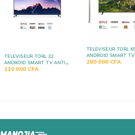
SOLD OUT
TELEVISEUR TORL 65
ANDROID SMART TV 4K
TELEVISEUR ASTECH
280 000
CFA
POUCES SMART TV
375 000
CFA
ANDROID 65AP221A