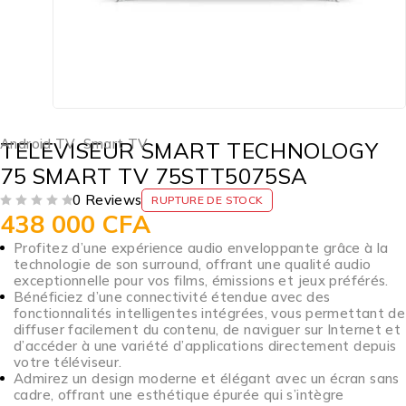
Android TV
,
Smart TV
TELEVISEUR SMART TECHNOLOGY
75 SMART TV 75STT5075SA
0 Reviews
RUPTURE DE STOCK
438 000
CFA
SUR 5
Profitez d’une expérience audio enveloppante grâce à la
technologie de son surround, offrant une qualité audio
exceptionnelle pour vos films, émissions et jeux préférés.
Bénéficiez d’une connectivité étendue avec des
fonctionnalités intelligentes intégrées, vous permettant de
diffuser facilement du contenu, de naviguer sur Internet et
d’accéder à une variété d’applications directement depuis
votre téléviseur.
Admirez un design moderne et élégant avec un écran sans
cadre, offrant une esthétique épurée qui s’intègre