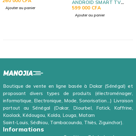
ANDROID SMART TV
ANDROID SMA
ANTI CASSE SECAM DVB-
599 000
CFA
ANTI CASSE S
110 000
CFA
T2
T2
Ajouter au panier
Ajouter au panier
Boutique de vente en ligne basée à Dakar (Sénégal) et
proposant divers types de produits (électroménager,
informatique, Electronique, Mode, Sonorisation…) Livraison
partout au Sénégal (Dakar, Diourbel, Fatick, Kaffrine,
Kaolack, Kédougou, Kolda, Louga, Matam
Saint-Louis, Sédhiou, Tambacounda, Thiès, Ziguinchor).
Informations