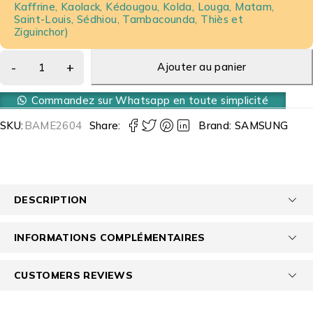
Kaffrine, Kaolack, Kédougou, Kolda, Louga, Matam,
Saint-Louis, Sédhiou, Tambacounda, Thiès et
Ziguinchor)
Ajouter au panier
Commandez sur Whatsapp en toute simplicité
SKU:
BAME2604
Share:
Brand:
SAMSUNG
DESCRIPTION
INFORMATIONS COMPLÉMENTAIRES
CUSTOMERS REVIEWS