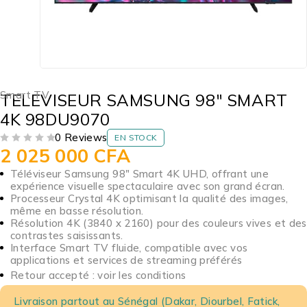
Smart TV
TELEVISEUR SAMSUNG 98″ SMART
4K 98DU9070
0 Reviews
EN STOCK
2 025 000
CFA
SUR 5
Téléviseur Samsung 98″ Smart 4K UHD, offrant une
expérience visuelle spectaculaire avec son grand écran.
Processeur Crystal 4K optimisant la qualité des images,
même en basse résolution.
Résolution 4K (3840 x 2160) pour des couleurs vives et des
contrastes saisissants.
Interface Smart TV fluide, compatible avec vos
applications et services de streaming préférés
Retour accepté : voir les conditions
Livraison partout au Sénégal (Dakar, Diourbel, Fatick,