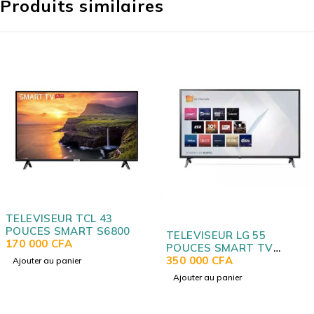
Produits similaires
3
6800
TELEVISEUR LG 55
TELEVISEUR SA
POUCES SMART TV
POUCES SMART 
UN711COZB
350 000
CFA
40N5300AU
205 000
CFA
Ajouter au panier
Ajouter au panier