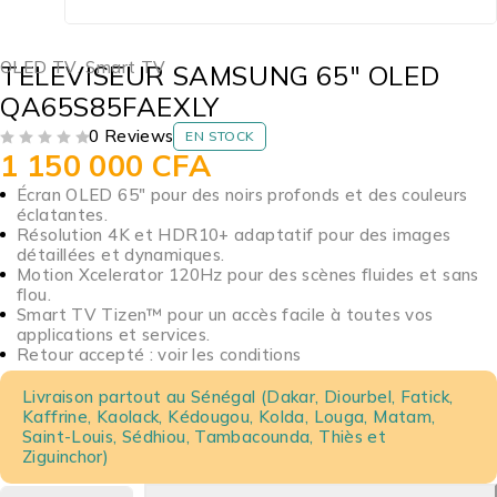
OLED TV
,
Smart TV
TELEVISEUR SAMSUNG 65″ OLED
QA65S85FAEXLY
0 Reviews
EN STOCK
1 150 000
CFA
SUR 5
Écran OLED 65″ pour des noirs profonds et des couleurs
éclatantes.
Résolution 4K et HDR10+ adaptatif pour des images
détaillées et dynamiques.
Motion Xcelerator 120Hz pour des scènes fluides et sans
flou.
Smart TV Tizen™ pour un accès facile à toutes vos
applications et services.
Retour accepté : voir les conditions
Livraison partout au Sénégal (Dakar, Diourbel, Fatick,
Kaffrine, Kaolack, Kédougou, Kolda, Louga, Matam,
Saint-Louis, Sédhiou, Tambacounda, Thiès et
Ziguinchor)