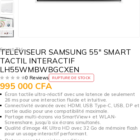
Smart TV
TELEVISEUR SAMSUNG 55″ SMART
TACTIL INTERACTIF
LH55WMBWBGCXEN
0 Reviews
RUPTURE DE STOCK
995 000
CFA
SUR 5
Écran tactile ultra-réactif avec une latence de seulement
26 ms pour une interaction fluide et intuitive.
Connectivité avancée avec HDMI, USB Type-C, USB, DP et
sortie audio pour une compatibilité maximale.
Partage multi-écrans via SmartView+ et WLAN-
Screenshare, jusqu’à six écrans simultanés.
Qualité d’image 4K Ultra HD avec 32 Go de mémoire flash
pour un usage interactif performant.