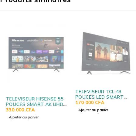
TELEVISEUR TCL 43
POUCES LED SMART
TELEVISEUR HISENSE 55
ANDROID P618
170 000
CFA
POUCES SMART AK UHD
SMART 55A6CG
330 000
CFA
Ajouter au panier
Ajouter au panier