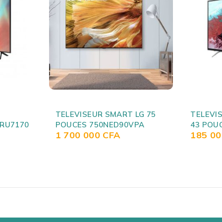
LG 75
TELEVISEUR SAMSUNG UA
TELEVI
PA
43 POUCES SMART
SMART 
185 000
CFA
370 0
43N5300AS
UP751