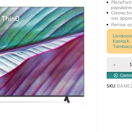
Plateform
populaire
Connectiv
vos appare
Retour acc
Livraison
Kaolack,
Tambacou
Comma
SKU:
BAME2