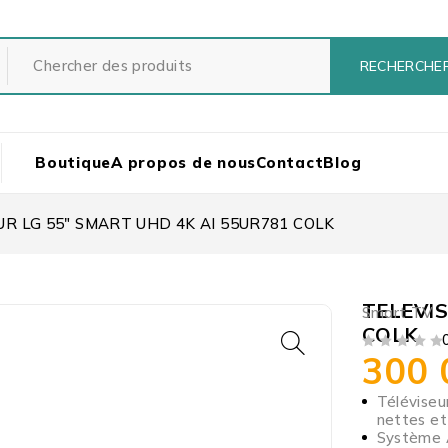
Boutique
A propos de nous
Contact
Blog
UR LG 55″ SMART UHD 4K AI 55UR781 COLK
TELEVIS
Smart TV
COLK
300
SUR 5
Téléviseu
nettes et 
Système A