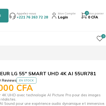
0
Appelez-nous
Mon Compte
Mon panier
+221 76 263 72 28
Login
0
CFA
0
EUR LG 55″ SMART UHD 4K AI 55UR781
0 Reviews
EN STOCK
 000
CFA
r 4K UHD avec technologie AI Picture Pro pour des images
réalistes.
I Sound pour une expérience audio dynamique et immersive.