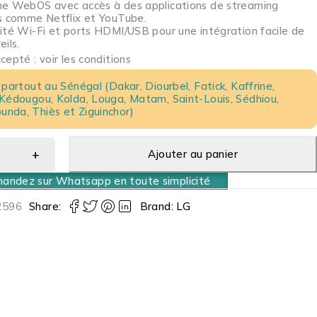
e WebOS avec accès à des applications de streaming
s comme Netflix et YouTube.
ité Wi-Fi et ports HDMI/USB pour une intégration facile de
ils.
epté : voir les conditions
 partout au Sénégal (Dakar, Diourbel, Fatick, Kaffrine,
 Kédougou, Kolda, Louga, Matam, Saint-Louis, Sédhiou,
nda, Thiès et Ziguinchor)
Ajouter au panier
ndez sur Whatsapp en toute simplicité
596
Share:
Brand:
LG