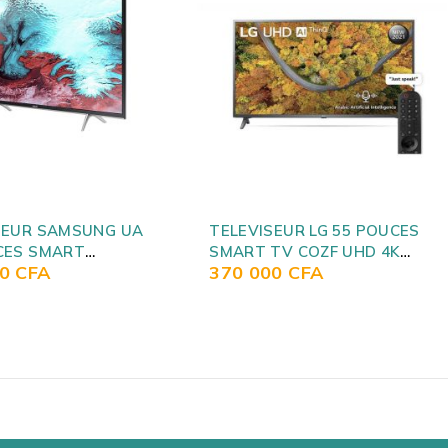
TELEVISEUR TCL 43 POUCES
LED SMART ANDROID P618
SEUR LG 55 POUCES
170 000
CFA
TV COZF UHD 4K
00
CFA