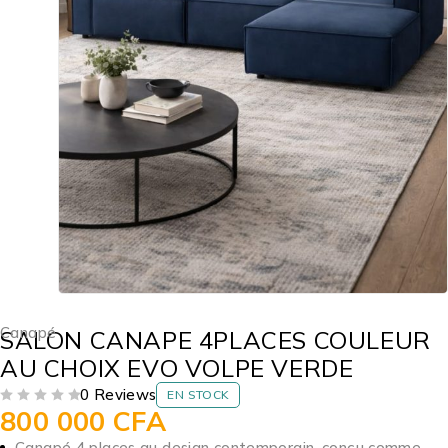
Canapé
SALON CANAPE 4PLACES COULEUR
AU CHOIX EVO VOLPE VERDE
0 Reviews
EN STOCK
800 000
CFA
SUR 5
Canapé 4 places au design contemporain, conçu comme