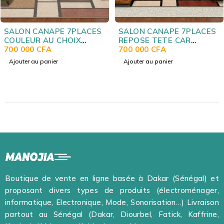
SALON CANAPE 7PLACES
SALON CANAPE 7PLACES
REPOSE TETE CAR
COULEUR AU CHOIX
COULEUR AU CHOIX
700 000
CFA
LAWSON
640 000
CFA
Ajouter au panier
Ajouter au panier
Boutique de vente en ligne basée à Dakar (Sénégal) et
proposant divers types de produits (électroménager,
informatique, Electronique, Mode, Sonorisation…) Livraison
partout au Sénégal (Dakar, Diourbel, Fatick, Kaffrine,