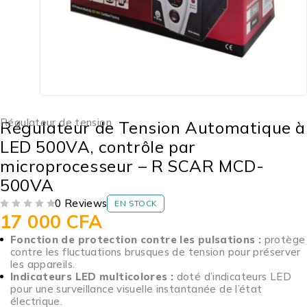
Régulateur de tension
Régulateur de Tension Automatique à
LED 500VA, contrôle par
microprocesseur – R SCAR MCD-
500VA
0 Reviews
EN STOCK
17 000
CFA
SUR 5
Fonction de protection contre les pulsations :
protège
contre les fluctuations brusques de tension pour préserver
les appareils.
Indicateurs LED multicolores :
doté d’indicateurs LED
pour une surveillance visuelle instantanée de l’état
électrique.