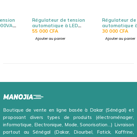
Régulateur de tension
Régulateur de tension
automatique à LED
automatique à LED
3000VA, contrôle par
55 000
CFA
2000VA /2.0KVA, contrôle
30 000
CFA
microprocesseur - R SCAR
par microprocesseur - R
Ajouter au panier
Ajouter au panier
MCD-3000VA
SCAR MCD-2000VA
Boutique de vente en ligne basée à Dakar (Sénégal) et
proposant divers types de produits (électroménager,
informatique, Electronique, Mode, Sonorisation…) Livraison
partout au Sénégal (Dakar, Diourbel, Fatick, Kaffrine,