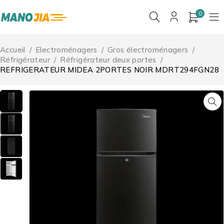
0
Accueil
/
Electroménagers
/
Gros électroménagers
/
Réfrigérateur
/
Réfrigérateur deux portes
/
REFRIGERATEUR MIDEA 2PORTES NOIR MDRT294FGN28