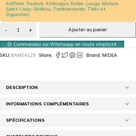
Kaffrine, Kaolack, Kédougou, Kolda, Louga, Matam,
Saint-Louis, Sédhiou, Tambacounda, Thiès et
Ziguinchor)
Ajouter au panier
Commandez sur Whatsapp en toute simplicité
SKU:
BAME4129
Share:
Brand:
MIDEA
DESCRIPTION
INFORMATIONS COMPLÉMENTAIRES
SPÉCIFICATIONS