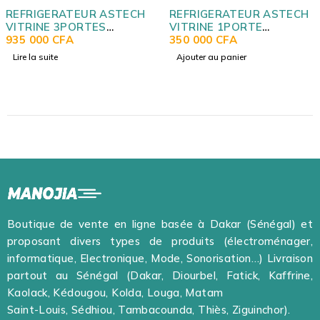
REFRIGERATEUR ASTECH
REFRIGERATEUR ASTECH
VITRINE 3PORTES
VITRINE 1PORTE
FV1200TD-GR
935 000
CFA
FV384AC
350 000
CFA
Lire la suite
Ajouter au panier
Boutique de vente en ligne basée à Dakar (Sénégal) et
proposant divers types de produits (électroménager,
informatique, Electronique, Mode, Sonorisation…) Livraison
partout au Sénégal (Dakar, Diourbel, Fatick, Kaffrine,
Kaolack, Kédougou, Kolda, Louga, Matam
Saint-Louis, Sédhiou, Tambacounda, Thiès, Ziguinchor).