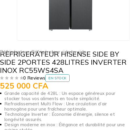
Réfrigérateur
,
Réfrigérateur side by side
REFRIGERATEUR HISENSE SIDE BY
SIDE 2PORTES 428LITRES INVERTER
INOX RC55WS4SA
0 Reviews
EN STOCK
525 000
CFA
SUR 5
Grande capacité de 428L : Un espace généreux pour
stocker tous vos aliments en toute simplicité.
Refroidissement Multi Flow : Une circulation d’air
homogène pour une fraîcheur optimale.
Technologie Inverter : Économie d’énergie, silence et
longévité assurés.
Design moderne en inox : Élégance et durabilité pour une
cuisine stylée.