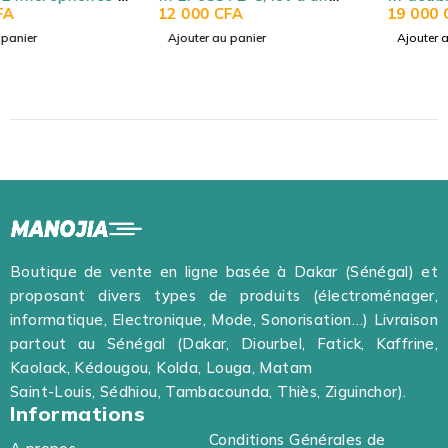
seul micro à revers pour
12 000
CFA
pour Camera, Android,
19 000
CFA
Android Type-c, micros
Ordinateur et IOS, Micros
Ajouter au panier
Ajouter au panier
sans fil pour
sans fil pour
enregistrement audio
enregistrement audio
vidéo, interview, Vlog,
vidéo, interview, Vlog,
diffusion en direct,
diffusion en direct,
TikTok, YouTube,
TikTok, YouTube,
réduction du bruit Plug &
réduction du bruit Plug &
Play synchronisation
Play synchronisation
automatique - WIRELESS
automatique - WIRELESS
MICROPHONE / MICRO
MICROPHONE / MICRO
CRAVATE SANS FIL
CRAVATE SANS FIL
EP033TZ-C
AP031-3IN1
Boutique de vente en ligne basée à Dakar (Sénégal) et
proposant divers types de produits (électroménager,
informatique, Electronique, Mode, Sonorisation…) Livraison
partout au Sénégal (Dakar, Diourbel, Fatick, Kaffrine,
Kaolack, Kédougou, Kolda, Louga, Matam
Saint-Louis, Sédhiou, Tambacounda, Thiès, Ziguinchor).
Informations
Conditions Générales de