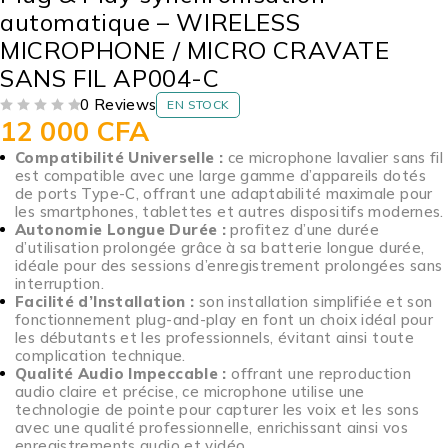
automatique – WIRELESS
MICROPHONE / MICRO CRAVATE
SANS FIL AP004-C
0 Reviews
EN STOCK
12 000
CFA
SUR 5
Compatibilité Universelle :
ce microphone lavalier sans fil
est compatible avec une large gamme d’appareils dotés
de ports Type-C, offrant une adaptabilité maximale pour
les smartphones, tablettes et autres dispositifs modernes.
Autonomie Longue Durée :
profitez d’une durée
d’utilisation prolongée grâce à sa batterie longue durée,
idéale pour des sessions d’enregistrement prolongées sans
interruption.
Facilité d’Installation :
son installation simplifiée et son
fonctionnement plug-and-play en font un choix idéal pour
les débutants et les professionnels, évitant ainsi toute
complication technique.
Qualité Audio Impeccable :
offrant une reproduction
audio claire et précise, ce microphone utilise une
technologie de pointe pour capturer les voix et les sons
avec une qualité professionnelle, enrichissant ainsi vos
enregistrements audio et vidéo.