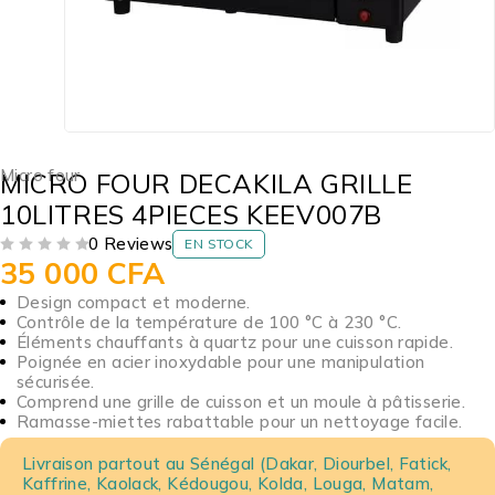
Micro four
MICRO FOUR DECAKILA GRILLE
10LITRES 4PIECES KEEV007B
0 Reviews
EN STOCK
35 000
CFA
SUR 5
Design compact et moderne.
Contrôle de la température de 100 °C à 230 °C.
Éléments chauffants à quartz pour une cuisson rapide.
Poignée en acier inoxydable pour une manipulation
sécurisée.
Comprend une grille de cuisson et un moule à pâtisserie.
Ramasse-miettes rabattable pour un nettoyage facile.
Livraison partout au Sénégal (Dakar, Diourbel, Fatick,
Kaffrine, Kaolack, Kédougou, Kolda, Louga, Matam,