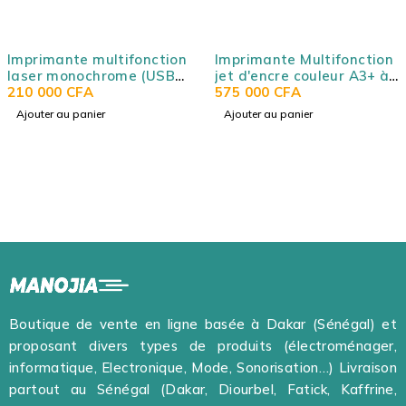
SOLD OUT
onction
Imprimante Multifonction
HP LaserJet Pro
 (USB
jet d'encre couleur A3+ à
Imprimante laser
Wifi) -
réservoirs rechargeables
575 000
CFA
monochrome 3-en
370 000
CFA
- Epson EcoTank L1800
recto/verso aut
Ajouter au panier
Lire la suite
(USB 2.0 / Gigabi
Ethernet / W-Fi / 
Google Print)
Boutique de vente en ligne basée à Dakar (Sénégal) et
proposant divers types de produits (électroménager,
informatique, Electronique, Mode, Sonorisation…) Livraison
partout au Sénégal (Dakar, Diourbel, Fatick, Kaffrine,