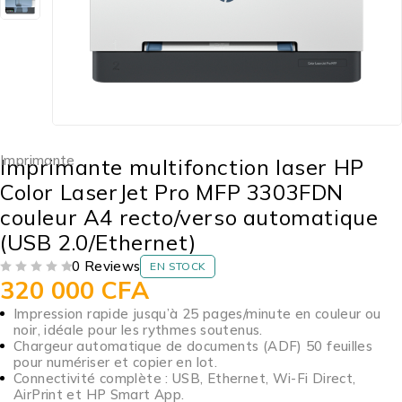
Imprimante
Imprimante multifonction laser HP
Color LaserJet Pro MFP 3303FDN
couleur A4 recto/verso automatique
(USB 2.0/Ethernet)
0 Reviews
EN STOCK
320 000
CFA
SUR 5
Impression rapide jusqu’à 25 pages/minute en couleur ou
noir, idéale pour les rythmes soutenus.
Chargeur automatique de documents (ADF) 50 feuilles
pour numériser et copier en lot.
Connectivité complète : USB, Ethernet, Wi-Fi Direct,
AirPrint et HP Smart App.