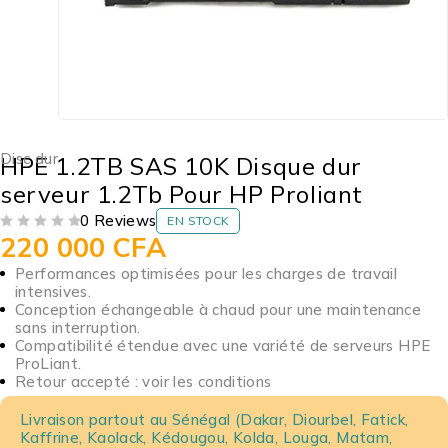
Disc dur
HPE 1.2TB SAS 10K Disque dur
serveur 1.2Tb Pour HP Proliant
0 Reviews
EN STOCK
220 000
CFA
SUR 5
Performances optimisées pour les charges de travail
intensives.
Conception échangeable à chaud pour une maintenance
sans interruption.
Compatibilité étendue avec une variété de serveurs HPE
ProLiant.
Retour accepté : voir les conditions
Livraison partout au Sénégal (Dakar, Diourbel, Fatick,
Kaffrine, Kaolack, Kédougou, Kolda, Louga, Matam,