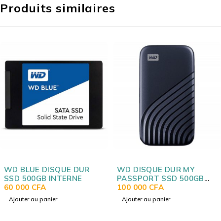
Produits similaires
SQUE DUR
WD DISQUE DUR MY
WD MY BO
INTERNE
PASSPORT SSD 500GB
DISQUE DU
EXTERNE/WDBAGF5000A
100 000
CFA
95 000
CFA
GD
er
Ajouter au panier
Ajouter au pa