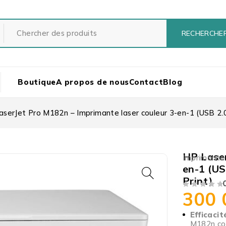
Boutique
A propos de nous
Contact
Blog
serJet Pro M182n – Imprimante laser couleur 3-en-1 (USB 2.0 /
HP Laser
Imprimante
en-1 (US
Print)
300
SUR 5
Efficacit
M182n com