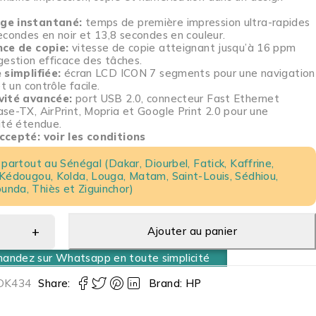
ge instantané:
temps de première impression ultra-rapides
econdes en noir et 13,8 secondes en couleur.
nce de copie:
vitesse de copie atteignant jusqu’à 16 ppm
gestion efficace des tâches.
 simplifiée:
écran LCD ICON 7 segments pour une navigation
et un contrôle facile.
vité avancée:
port USB 2.0, connecteur Fast Ethernet
se-TX, AirPrint, Mopria et Google Print 2.0 pour une
ité étendue.
ccepté: voir les conditions
 partout au Sénégal (Dakar, Diourbel, Fatick, Kaffrine,
 Kédougou, Kolda, Louga, Matam, Saint-Louis, Sédhiou,
nda, Thiès et Ziguinchor)
Ajouter au panier
ndez sur Whatsapp en toute simplicité
DK434
Share:
Brand:
HP