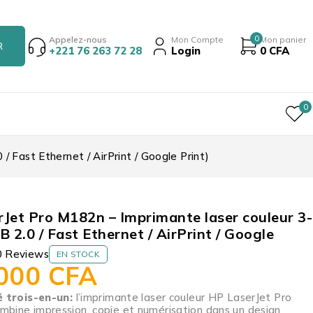
0
Appelez-nous
Mon Compte
Mon panier
+221 76 263 72 28
Login
0
CFA
0
 Fast Ethernet / AirPrint / Google Print)
Jet Pro M182n – Imprimante laser couleur 3-
B 2.0 / Fast Ethernet / AirPrint / Google
0 Reviews
EN STOCK
 000
CFA
é trois-en-un:
l’imprimante laser couleur HP LaserJet Pro
bine impression, copie et numérisation dans un design