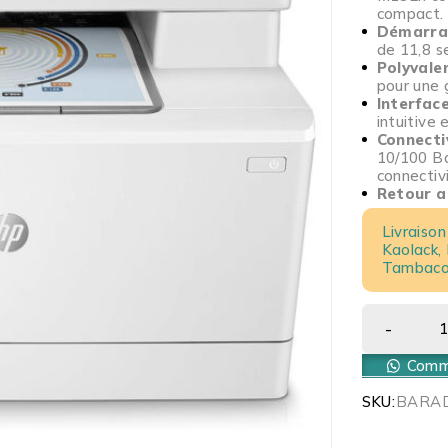
compact.
Démarra
de 11,8 s
Polyvale
pour une 
Interface
intuitive 
Connecti
10/100 Ba
connectiv
Retour a
Livraison
Kaolack,
Tambacou
Comma
SKU:
BARA