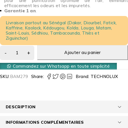
pour une purification optimale de l’air, éliminant
efficacement les odeurs et les impuretés.
Garantie 1 an
.
Livraison partout au Sénégal (Dakar, Diourbel, Fatick,
Kaffrine, Kaolack, Kédougou, Kolda, Louga, Matam,
Saint-Louis, Sédhiou, Tambacounda, Thiès et
Ziguinchor)
Ajouter au panier
Commandez sur Whatsapp en toute simplicité
SKU:
BAM279
Share:
Brand:
TECHNOLUX
DESCRIPTION
INFORMATIONS COMPLÉMENTAIRES