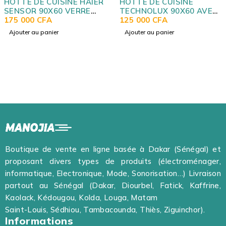
INE HAIER
HOTTE DE CUISINE
HOTTE DE CUI
 VERRE
TECHNOLUX 90X60 AVEC
HISENSE 60X6
B12A90CM
SORTIE SILVER TECOSS
125 000
CFA
HH060PABL
60 000
CFA
Ajouter au panier
Ajouter au panier
Boutique de vente en ligne basée à Dakar (Sénégal) et
proposant divers types de produits (électroménager,
informatique, Electronique, Mode, Sonorisation…) Livraison
partout au Sénégal (Dakar, Diourbel, Fatick, Kaffrine,
Kaolack, Kédougou, Kolda, Louga, Matam
Saint-Louis, Sédhiou, Tambacounda, Thiès, Ziguinchor).
Informations