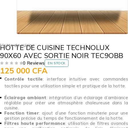
Hotte de cuisine
HOTTE DE CUISINE TECHNOLUX
90X60 AVEC SORTIE NOIR TEC9OBB
0 Reviews
EN STOCK
125 000
CFA
SUR 5
Contrôle tactile
: interface intuitive avec commandes
tactiles pour une utilisation simple et pratique de la hotte.
Éclairage ambiant
: intégration d’un éclairage d’ambianc
réglable pour créer une atmosphère chaleureuse dans la
cuisine.
Fonction timer
: ajout d’une fonction minuterie pour un
gestion précise du temps de fonctionnement de la hotte.
Filtres haute performance
: utilisation de filtres avancé