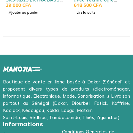
portable légère et
39 000
CFA
Bluetooth et Effets
648 500
CFA
compacte étanche IP67
Lumineux Sony
Ajouter au panier
Lire la suite
MHCV90DW
Boutique de vente en ligne basée à Dakar (Sénégal) et
proposant divers types de produits (électroménager,
informatique, Electronique, Mode, Sonorisation…) Livraison
partout au Sénégal (Dakar, Diourbel, Fatick, Kaffrine,
Kaolack, Kédougou, Kolda, Louga, Matam
Saint-Louis, Sédhiou, Tambacounda, Thiès, Ziguinchor).
Informations
Conditions Générales de