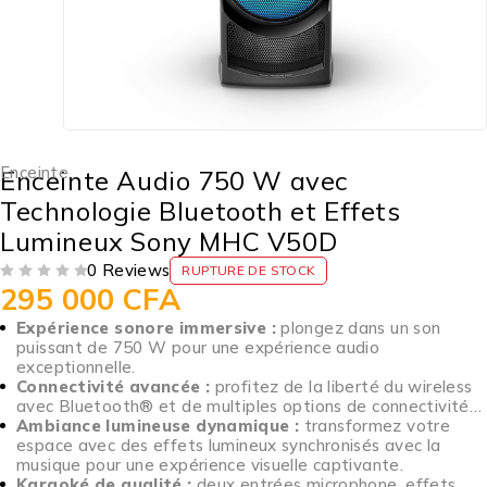
Enceinte
Enceinte Audio 750 W avec
Technologie Bluetooth et Effets
Lumineux Sony MHC V50D
0 Reviews
RUPTURE DE STOCK
295 000
CFA
SUR 5
Expérience sonore immersive :
plongez dans un son
puissant de 750 W pour une expérience audio
exceptionnelle.
Connectivité avancée :
profitez de la liberté du wireless
avec Bluetooth® et de multiples options de connectivité…
Ambiance lumineuse dynamique :
transformez votre
espace avec des effets lumineux synchronisés avec la
musique pour une expérience visuelle captivante.
Karaoké de qualité :
deux entrées microphone, effets