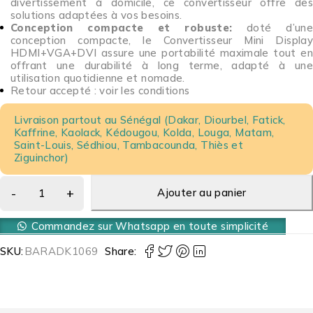
divertissement à domicile, ce convertisseur offre des
solutions adaptées à vos besoins.
Conception compacte et robuste:
doté d’une
conception compacte, le Convertisseur Mini Display
HDMI+VGA+DVI assure une portabilité maximale tout en
offrant une durabilité à long terme, adapté à une
utilisation quotidienne et nomade.
Retour accepté : voir les conditions
Livraison partout au Sénégal (Dakar, Diourbel, Fatick,
Kaffrine, Kaolack, Kédougou, Kolda, Louga, Matam,
Saint-Louis, Sédhiou, Tambacounda, Thiès et
Ziguinchor)
Ajouter au panier
Commandez sur Whatsapp en toute simplicité
SKU:
BARADK1069
Share: