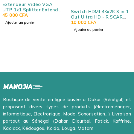
Extendeur Vidéo VGA
UTP 1x1 Splitter Extender
Switch HDMI 4Kx2K 3 in 1
avec Audio Cat5/6 à 300M
45 000
CFA
Out Ultra HD - R SCAR
- Câbles Illimités - VGA
RS-HDMI302
10 000
CFA
Ajouter au panier
UTP EXTENDER WITH
Ajouter au panier
AUDIO RS-VGAEXT300M
Boutique de vente en ligne basée à Dakar (Sénégal) et
proposant divers types de produits (électroménager,
informatique, Electronique, Mode, Sonorisation…) Livraison
partout au Sénégal (Dakar, Diourbel, Fatick, Kaffrine,
Kaolack, Kédougou, Kolda, Louga, Matam