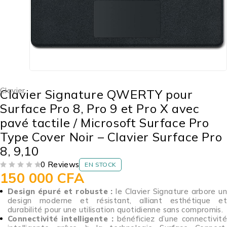
Clavier
Clavier Signature QWERTY pour
Surface Pro 8, Pro 9 et Pro X avec
pavé tactile / Microsoft Surface Pro
Type Cover Noir – Clavier Surface Pro
8, 9,10
0 Reviews
EN STOCK
150 000
CFA
SUR 5
Design épuré et robuste :
le Clavier Signature arbore u
design moderne et résistant, alliant esthétique et
durabilité pour une utilisation quotidienne sans compromis.
Connectivité intelligente :
bénéficiez d’une connectivit