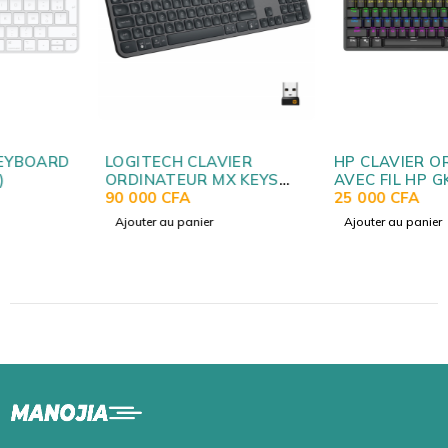
LOGITECH CLAVIER
HP CLAVIER ORDINATEUR
ORDINATEUR MX KEYS
AVEC FIL HP GK200
ORIGINAL POUR
90 000
CFA
ORIGINAL
25 000
CFA
PC/MAC/MACBOOK
Ajouter au panier
Ajouter au panier