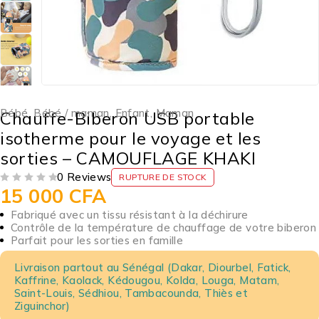
Bébé
,
Bébé / maman
,
Enfant
,
Maman
Chauffe-Biberon USB portable
isotherme pour le voyage et les
sorties – CAMOUFLAGE KHAKI
0 Reviews
RUPTURE DE STOCK
15 000
CFA
SUR 5
Fabriqué avec un tissu résistant à la déchirure
Contrôle de la température de chauffage de votre biberon
Parfait pour les sorties en famille
Livraison partout au Sénégal (Dakar, Diourbel, Fatick,
Kaffrine, Kaolack, Kédougou, Kolda, Louga, Matam,
Saint-Louis, Sédhiou, Tambacounda, Thiès et
Ziguinchor)