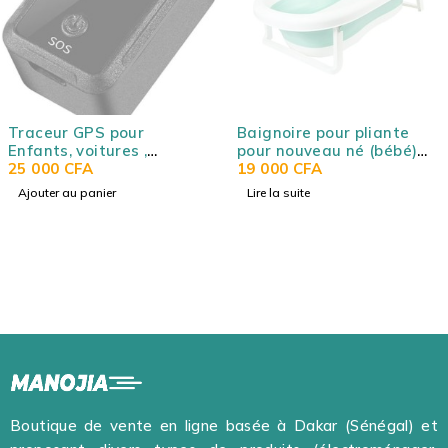
SOLD OUT
SOLD OUT
GPS pour
Baignoire pour pliante
Soutien
voitures ,
pour nouveau né (bébé)
d'allai
s âgées,
FA
portable et pliable de
19 000
CFA
dentell
6 000
C
 domestiques
grande taille avec fond
sans a
 panier
Lire la suite
Lire la su
antidérapant
Boutique de vente en ligne basée à Dakar (Sénégal) et