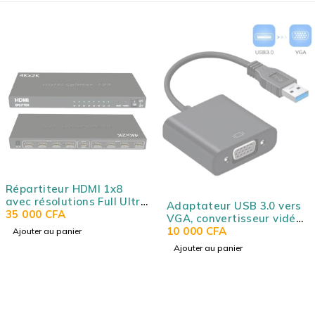
Répartiteur HDMI 1x8
avec résolutions Full Ultra
Adaptateur USB 3.0 vers
HD 4K/2K et 3D (1 en 8
35 000
CFA
VGA, convertisseur vidéo
sorties) - SPLITTER HDMI
USB vers VGA câble pour
10 000
CFA
Ajouter au panier
1X8 / UHD 4Kx2K RS-
Windows 10/8.1/8/7/XP -
Ajouter au panier
SHD1X8
Noir - CONVERTISSEUR
USB3.0 TO VGA / USB TO
VGA / R SCAR RS-
USB3.0VGARS