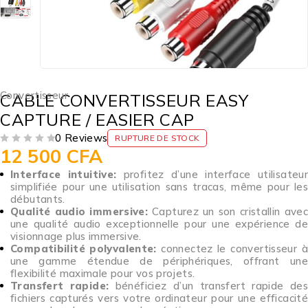
Convertisseur
CABLE CONVERTISSEUR EASY
CAPTURE / EASIER CAP
0 Reviews
RUPTURE DE STOCK
12 500
CFA
SUR 5
Interface intuitive:
profitez d’une interface utilisateu
simplifiée pour une utilisation sans tracas, même pour les
débutants.
Qualité audio immersive:
Capturez un son cristallin ave
une qualité audio exceptionnelle pour une expérience de
visionnage plus immersive.
Compatibilité polyvalente:
connectez le convertisseur 
une gamme étendue de périphériques, offrant une
flexibilité maximale pour vos projets.
Transfert rapide:
bénéficiez d’un transfert rapide de
fichiers capturés vers votre ordinateur pour une efficacité