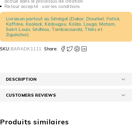
accrue dans le processus de création.
Retour accepté : voir les conditions
Livraison partout au Sénégal (Dakar, Diourbel, Fatick,
Kaffrine, Kaolack, Kédougou, Kolda, Louga, Matam,
Saint-Louis, Sédhiou, Tambacounda, Thiès et
Ziguinchor)
SKU:
BARADK1111
Share:
DESCRIPTION
CUSTOMERS REVIEWS
Produits similaires