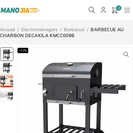
0
Accueil
/
Electroménagers
/
Barbecue
/
BARBECUE AU
CHARBON DECAKILA KMCC008B
-11%