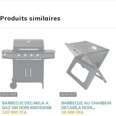
Produits similaires
SOLD OUT
SOLD OUT
BARBECUE DECAKILA A
BARBECUE AU CHARBON
GAZ GM NOIR KMGS006B
DECAKILA NOIR
120 000
CFA
KMCC0014B
20 000
CFA