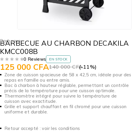
Barbecue
BARBECUE AU CHARBON DECAKILA
KMCC008B
0 Reviews
EN STOCK
125 000
CFA
SUR 5
140 000
CFA
(-
11
%)
Zone de cuisson spacieuse de 58 x 42,5 cm, idéale pour des
repas en famille ou entre amis.
Bac à charbon à hauteur réglable, permettant un contrôle
précis de la température pour une cuisson optimale.
Thermomètre intégré pour suivre la température de
cuisson avec exactitude.
Grille et support chauffant en fil chromé pour une cuisson
uniforme et durable.
Retour accepté : voir les conditions