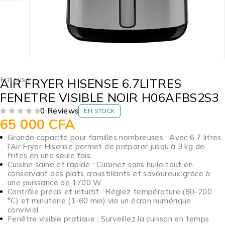
Friteuse
AIR FRYER HISENSE 6.7LITRES
FENETRE VISIBLE NOIR H06AFBS2S3
0 Reviews
EN STOCK
65 000
CFA
SUR 5
Grande capacité pour familles nombreuses : Avec 6,7 litres,
l’Air Fryer Hisense permet de préparer jusqu’à 3 kg de
frites en une seule fois.
Cuisine saine et rapide : Cuisinez sans huile tout en
conservant des plats croustillants et savoureux grâce à
une puissance de 1700 W.
Contrôle précis et intuitif : Réglez température (80-200
°C) et minuterie (1-60 min) via un écran numérique
convivial.
Fenêtre visible pratique : Surveillez la cuisson en temps