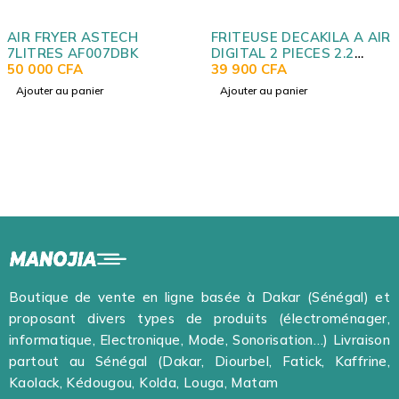
ER ASTECH
FRITEUSE DECAKILA A AIR
FRITEUS
 AF007DBK
DIGITAL 2 PIECES 2.2
DECKER
FA
LITRES NOIR KEEC035B
39 900
CFA
1,2KG
79 000
 panier
Ajouter au panier
Ajouter 
Boutique de vente en ligne basée à Dakar (Sénégal) et
proposant divers types de produits (électroménager,
informatique, Electronique, Mode, Sonorisation…) Livraison
partout au Sénégal (Dakar, Diourbel, Fatick, Kaffrine,
Kaolack, Kédougou, Kolda, Louga, Matam