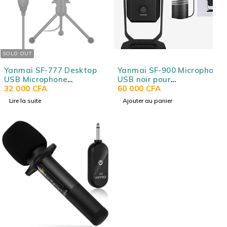
SOLD OUT
Yanmai SF-777 Desktop
Yanmai SF-900 Microphone
USB Microphone
USB noir pour
Condenser Microphone
32 000
CFA
l'enregistrement et la
60 000
CFA
with Folding Stand Tripod
diffusion sur PC - YANMAI
Lire la suite
Ajouter au panier
P-o-p Filter for PC Video
STUDIO MICROPHONE SF-
Recording - YANMAI
900
CONDENSER MICROPHONE
SF-777