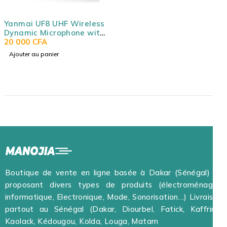
Yanmai UF8 UHF Wireless
Dynamic Microphone with
LCD Display - YANMAI UHF
20 000
CFA
WIRELESS MICROPHONE
Ajouter au panier
UF8
Boutique de vente en ligne basée à Dakar (Sénégal) et
proposant divers types de produits (électroménager,
informatique, Electronique, Mode, Sonorisation…) Livraison
partout au Sénégal (Dakar, Diourbel, Fatick, Kaffrine,
Kaolack, Kédougou, Kolda, Louga, Matam