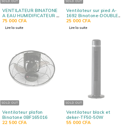
SOLD OUT
SOLD OUT
VENTILATEUR BINATONE
Ventilateur sur pied A-
A EAU HUMIDIFICATEUR 20
1692 Binatone-DOUBLE
LITRES BAC-20L
75 000
CFA
HELICE
25 000
CFA
Lire la suite
Lire la suite
SOLD OUT
SOLD OUT
Ventilateur plafon
Ventilateur black et
Binatone 0BF165016
deker-TF50-50W
22 500
CFA
55 000
CFA