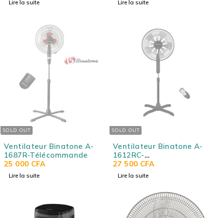
Lire la suite
Lire la suite
SOLD OUT
SOLD OUT
Ventilateur Binatone A-
Ventilateur Binatone A-
1687R-Télécommande
1612RC-
25 000
CFA
Télécommande"16"
27 500
CFA
Lire la suite
Lire la suite