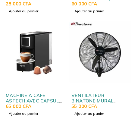
MULTIFONCTIONS STPE-
28 000
CFA
HAUT 28LITRES NOIR
60 000
CFA
8032P
H28TOBKPL16
Ajouter au panier
Ajouter au panier
MACHINE A CAFE
VENTILATEUR
ASTECH AVEC CAPSULE
BINATONE MURAL
NESPRESSO CM052FBO
65 000
CFA
INDUSTRIEL EN FER
55 000
CFA
IWF2600
Ajouter au panier
Ajouter au panier