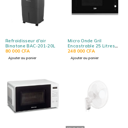
Refroidisseur d'air
Micro Onde Gril
Binatone BAC-201-20L
Encastrable 25 Litres
80 000
CFA
Beko MGB25333B
248 000
CFA
Ajouter au panier
Ajouter au panier