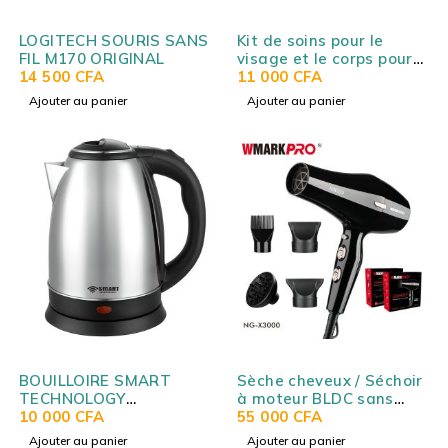
LOGITECH SOURIS SANS
Kit de soins pour le
FIL M170 ORIGINAL
visage et le corps pour
14 500
CFA
hommes WMARK HOME
11 000
CFA
NG-BT003
Ajouter au panier
Ajouter au panier
BOUILLOIRE SMART
Sèche cheveux / Séchoir
TECHNOLOGY
à moteur BLDC sans
ELECTRICS 1.8L GRIS
10 000
CFA
balais WMARK NG-
55 000
CFA
STPE249S
X3000
Ajouter au panier
Ajouter au panier