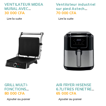
VENTILATEUR MIDEA
Ventilateur industriel
MURAL AVEC
sur pied Astech
COMMANDE 18″– BLANC
30 000
CFA
VP1020BDO20
70 000
CFA
PW40 -6HW
Lire la suite
Lire la suite
GRILL MULTI-
AIR FRYER HISENSE
FONCTIONS
6.7LITRES FENETRE
ÉLECTRIQUE BLACK
80 000
CFA
VISIBLE NOIR
65 000
CFA
DECKER GMF 1400B5
H06AFBS2S3
Ajouter au panier
Ajouter au panier