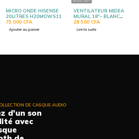
SOLD OUT
MICRO ONDE HISENSE
VENTILATEUR MIDEA
20LITRES H20MOWS11
MURAL 18″– BLANC
75 000
CFA
PW40 -6HW
28 500
CFA
Ajouter au panier
Lire la suite
OLLECTION DE CASQUE AUDIO
ez d'un son
lité avec
sque
oth de