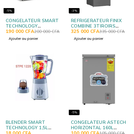
-5%
-3%
CONGELATEUR SMART
REFRIGERATEUR FINIX
TECHNOLOGY
COMBINE 3TIROIRS
HORIZONTAL 280LITRES
190 000
CFA
468LITRES + DIST D'EAU
325 000
CFA
200 000
CFA
335 000
CFA
NOIR STCC327B
GRIS GT/SN 383W
Ajouter au panier
Ajouter au panier
-5%
BLENDER SMART
CONGELATEUR ASTECH
TECHNOLOGY 1,5L
HORIZONTAL 160L
STPE1220
18 000
CFA
SILVER CH160IG
100 000
CFA
105 000
CFA