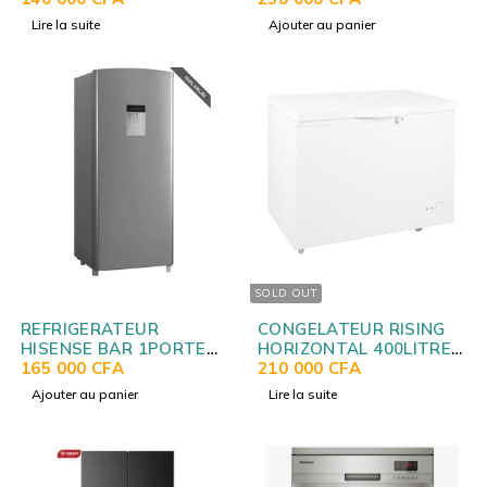
STR178H
Lire la suite
Ajouter au panier
SOLD OUT
REFRIGERATEUR
CONGELATEUR RISING
HISENSE BAR 1PORTE
HORIZONTAL 400LITRES
179LITRES AVEC
165 000
CFA
WHITE BD368
210 000
CFA
FONTAINE GRIS
Ajouter au panier
Lire la suite
RS23DR4SB