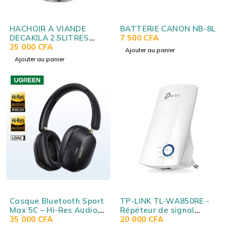
HACHOIR A VIANDE
BATTERIE CANON NB-8L
DECAKILA 2.5LITRES
7 500
CFA
KEMG016M
25 000
CFA
Ajouter au panier
Ajouter au panier
Casque Bluetooth Sport
TP-LINK TL-WA850RE -
Max 5C – Hi-Res Audio,
Répéteur de signal
ANC adaptative hybride,
35 000
CFA
Wireless N 300 Mbps
20 000
CFA