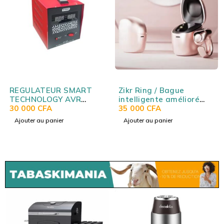
REGULATEUR SMART
Zikr Ring / Bague
TECHNOLOGY AVR
intelligente amélioré
2000VA
30 000
CFA
avec boitier de charge
35 000
CFA
(tailles d'anneau
Ajouter au panier
Ajouter au panier
interchangeables)
WESLAMIC iTasbih
Relation+