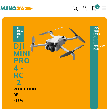
0
LE
695
DEAL
000
DU
F
CFA
MOIS
AU
LIEU
DE
DJI
795.000
FCFA
MINI
PRO
4 -
RC
2
RÉDUCTION
DE
-13%