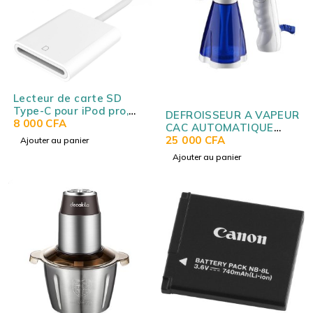
Lecteur de carte SD
Type-C pour iPod pro,
DEFROISSEUR A VAPEUR
MAC et Android D-118 -
8 000
CFA
CAC AUTOMATIQUE
USB-C SD CARD READER
CA820897
25 000
CFA
Ajouter au panier
D-118
Ajouter au panier