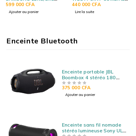
SECHAGE INOX
599 000
CFA
435LITRES 3TIROIRS
440 000
CFA
WD12T504DBN
INOX WCMN-48F23.EDI
Ajouter au panier
Lire la suite
Enceinte Bluetooth
Enceinte portable JBL
Boombox 4 stéréo 180
Watts - Bluetooth 5.3 -
375 000
CFA
SUR 5
Autonomie 28h - Etanche
IP67 - USB/AUX
Ajouter au panier
Enceinte sans fil nomade
stéréo lumineuse Sony ULT