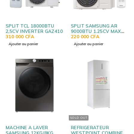
SPLIT TCL 18000BTU
SPLIT SAMSUNG AR
2,5CV INVERTER GAZ410
9000BTU 1.25CV MAX
310 000
CFA
AR09CRHGAWK/AF
220 000
CFA
Ajouter au panier
Ajouter au panier
SOLD OUT
MACHINE A LAVER
REFRIGERATEUR
SAMSUNG 12KG/8KG
WESTPOINT COMBINE