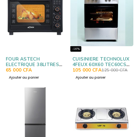
-16%
FOUR ASTECH
CUISINIERE TECHNOLUX
ELECTRIQUE 38LITRES
4FEUX 60X60 TEC60CS
NOIR FO38IGDL
65 000
CFA
NEW
105 000
CFA
125 000
CFA
Ajouter au panier
Ajouter au panier