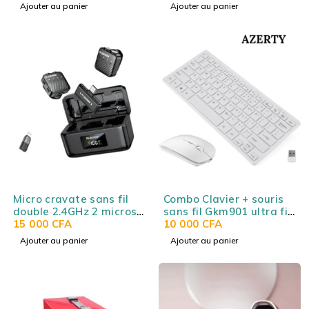
Bluetooth 5.4, audio
universel
Ajouter au panier
Ajouter au panier
spatial, 75h
d’autonomie, USB-C,
micro intégré, noir
Ugreen Hitune Max 5C
Micro cravate sans fil
Combo Clavier + souris
double 2.4GHz 2 micros
sans fil Gkm901 ultra fin
25m PLOKAMA
15 000
CFA
– Disposition AZERTY
10 000
CFA
MICROPHONE VM-80
Français
Ajouter au panier
Ajouter au panier