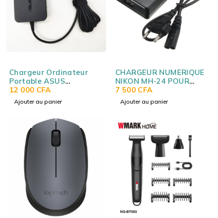
Chargeur Ordinateur
CHARGEUR NUMERIQUE
Portable ASUS
NIKON MH-24 POUR
19V3.42A 4.5*3.0MM
12 000
CFA
BATTERIE NIKON EN-
7 500
CFA
(Original) ASUS
EL14
Ajouter au panier
Ajouter au panier
19V3.42A 4.5*3.0MM
(Original)