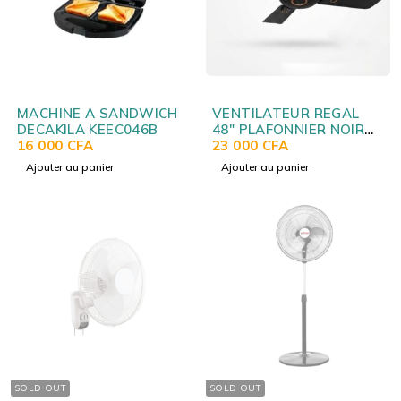
MACHINE A SANDWICH
VENTILATEUR REGAL
DECAKILA KEEC046B
48" PLAFONNIER NOIR
16 000
CFA
48
23 000
CFA
Ajouter au panier
Ajouter au panier
SOLD OUT
SOLD OUT