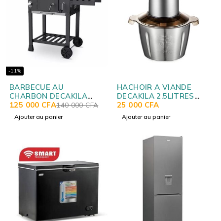
-11%
BARBECUE AU
HACHOIR A VIANDE
CHARBON DECAKILA
DECAKILA 2.5LITRES
KMCC008B
125 000
CFA
KEMG016M
25 000
CFA
140 000
CFA
Ajouter au panier
Ajouter au panier