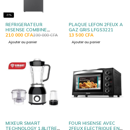
-9%
REFRIGERATEUR
PLAQUE LEFON 2FEUX A
HISENSE COMBINE
GAZ GRIS LFGS3221
3TIROIRS 228L
210 000
CFA
13 500
CFA
230 000
CFA
RD29DC4SA
Ajouter au panier
Ajouter au panier
MIXEUR SMART
FOUR HISENSE AVEC
TECHNOLOGY 1.8LITRES
2FEUX ELECTRIQUE EN