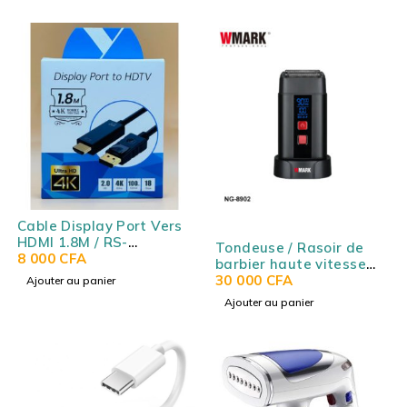
Cable Display Port Vers
HDMI 1.8M / RS-
Tondeuse / Rasoir de
DPHDMI1.8M
8 000
CFA
barbier haute vitesse
WMARK NG-8902
30 000
CFA
Ajouter au panier
Ajouter au panier