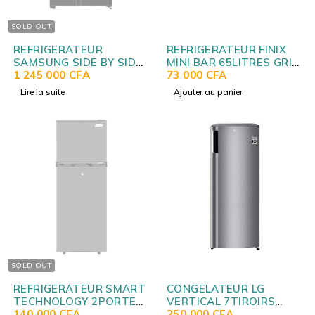
SOLD OUT
REFRIGERATEUR
REFRIGERATEUR FINIX
SAMSUNG SIDE BY SIDE
MINI BAR 65LITRES GRIS
MIROIR FONTAINE
1 245 000
CFA
FXTT42S/BC-42 AVEC
73 000
CFA
RS64R53112A
CLE 44X485X495
Lire la suite
Ajouter au panier
SOLD OUT
REFRIGERATEUR SMART
CONGELATEUR LG
TECHNOLOGY 2PORTES
VERTICAL 7TIROIRS
160LITRES GRIS
140 000
CFA
SILVER GN304SL
250 000
CFA