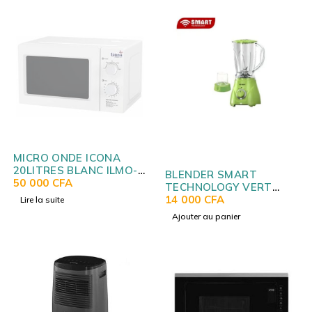
SOLD OUT
MICRO ONDE ICONA
20LITRES BLANC ILMO-
BLENDER SMART
2025XW
50 000
CFA
TECHNOLOGY VERT
STPE1020GR
14 000
CFA
Lire la suite
Ajouter au panier