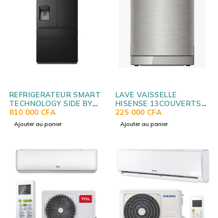
REFRIGERATEUR SMART
LAVE VAISSELLE
TECHNOLOGY SIDE BY
HISENSE 13COUVERTS
SIDE 4PORTES
810 000
CFA
SILVER H13DESS
225 000
CFA
DISTRIBUTEUR D'EAU
Ajouter au panier
Ajouter au panier
ET GLACON STR-
630WIH