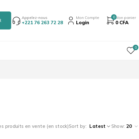
0
Appelez-nous
Mon Compte
Mon panier
+221 76 263 72 28
Login
0
CFA
0
es produits en vente (en stock)
Sort by
Latest
Show:
20