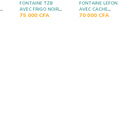
FONTAINE TZB
FONTAINE LEFON
3
AVEC FRIGO NOIR
AVEC CACHE
75 000
CFA
70 000
CFA
-
TZBWDQM2205
BOUTEILLE LEWD-
T817C