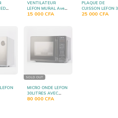
R
VENTILATEUR
PLAQUE DE
IED
LEFON MURAL Avec
CUISSON LEFON 
15 000
CFA
25 000
CFA
ANDE
Telecommande
FEUX A GAZ LFGS
FS4017
2231
SOLD OUT
 LEFON
MICRO ONDE LEFON
30LITRES AVEC
80 000
CFA
NIQUE
GRILLE Е30PXP17-
E9A