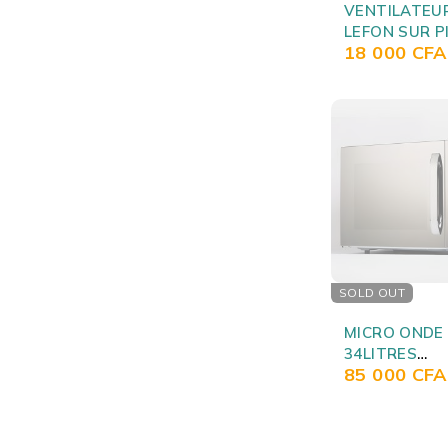
VENTILATEU
LEFON SUR P
18 000
CFA
AVEC COMM
FS40-1645
SOLD OUT
MICRO ONDE
34LITRES
85 000
CFA
FONCTION U
30PG47