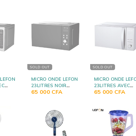
SOLD OUT
SOLD OUT
 LEFON
MICRO ONDE LEFON
MICRO ONDE LEF
EC
23LITRES NOIR
23LITRES AVEC
65 000
CFA
65 000
CFA
NOIR
C23UGP02E80
GRILLE GRIS
A23UGP39E80