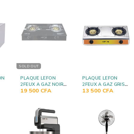
SOLD OUT
ON
PLAQUE LEFON
PLAQUE LEFON
2FEUX A GAZ NOIR
2FEUX A GAZ GRIS
19 500
CFA
13 500
CFA
LFGS2222
LFGS3221