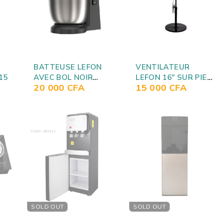
BATTEUSE LEFON
VENTILATEUR
15
AVEC BOL NOIR
LEFON 16" SUR PIED
20 000
CFA
15 000
CFA
GRIS LFSM6652
AVEC COMMANDE
FS4011
SOLD OUT
SOLD OUT