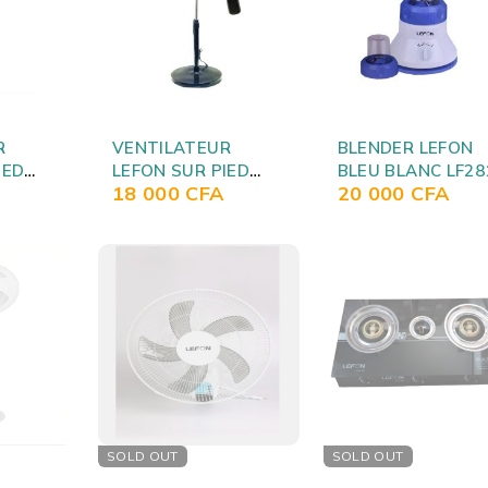
R
VENTILATEUR
BLENDER LEFON
IED
LEFON SUR PIED
BLEU BLANC LF28
18 000
CFA
20 000
CFA
ANDE
AVEC COMMANDE
FS401659
SOLD OUT
SOLD OUT