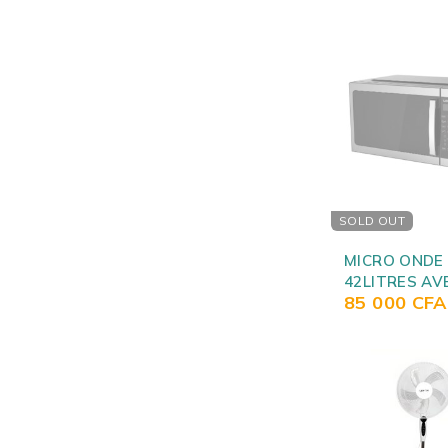
SOLD OUT
MICRO ONDE
42LITRES AV
85 000
CFA
GRILLE GRIS 
C42PGP05