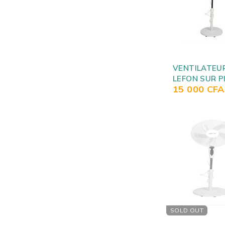
VENTILATEU
LEFON SUR P
15 000
CFA
AVEC COMM
FS1645
SOLD OUT