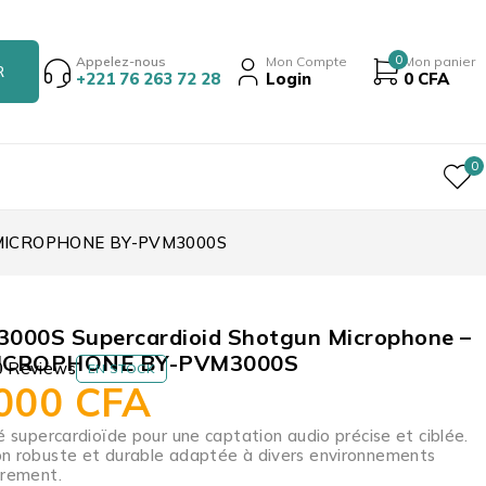
0
Appelez-nous
Mon Compte
Mon panier
+221 76 263 72 28
Login
0
CFA
0
A MICROPHONE BY-PVM3000S
000S Supercardioid Shotgun Microphone –
ICROPHONE BY-PVM3000S
0 Reviews
EN STOCK
 000
CFA
té supercardioïde pour une captation audio précise et ciblée.
n robuste et durable adaptée à divers environnements
trement.