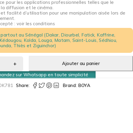
e pour les applications professionnelles telles que le
la diffusion et le cinéma.
t facilité d’utilisation pour une manipulation aisée lors de
trement.
epté : voir les conditions
 partout au Sénégal (Dakar, Diourbel, Fatick, Kaffrine,
 Kédougou, Kolda, Louga, Matam, Saint-Louis, Sédhiou,
nda, Thiès et Ziguinchor)
Ajouter au panier
ndez sur Whatsapp en toute simplicité
DK781
Share:
Brand:
BOYA