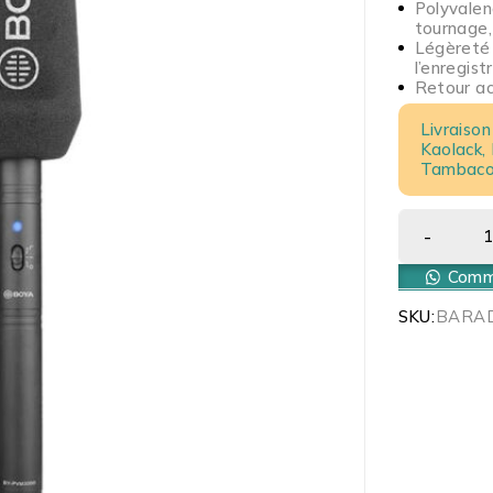
Polyvalenc
tournage, 
Légèreté e
l’enregis
Retour acc
Livraison
Kaolack,
Tambacou
Comma
SKU:
BARA