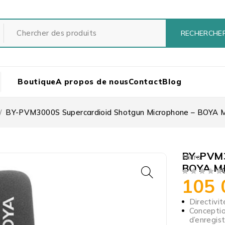
Boutique
A propos de nous
Contact
Blog
/
BY-PVM3000S Supercardioid Shotgun Microphone – BOY
BY-PVM3
Micro
BOYA M
105
SUR 5
Directivi
Conceptio
d’enregis