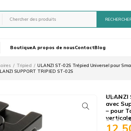
Boutique
A propos de nous
Contact
Blog
oires
/
Tripied
/
ULANZI ST-02S Trépied Universel pour Sma
– ULANZI SUPPORT TRIPIED ST-02S
ULANZI 
Tripied
avec Sup
– pour T
vertica
12 
SUR 5