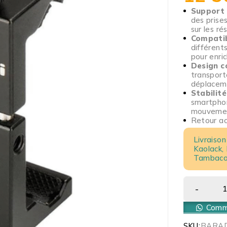
Support 
des prises
sur les ré
Compatibi
différent
pour enric
Design c
transport
déplacem
Stabilité
smartphon
mouvemen
Retour acc
Livraison
Kaolack,
Tambacou
Comma
SKU:
BARA