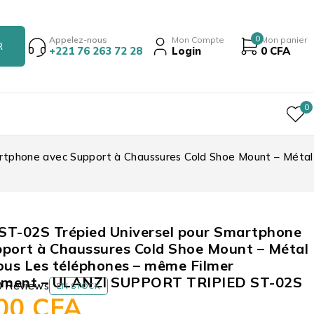
0
Appelez-nous
Mon Compte
Mon panier
+221 76 263 72 28
Login
0
CFA
0
rtphone avec Support à Chaussures Cold Shoe Mount – Métal
ST-02S Trépied Universel pour Smartphone
port à Chaussures Cold Shoe Mount – Métal
ous Les téléphones – même Filmer
lement – ULANZI SUPPORT TRIPIED ST-02S
0 Reviews
EN STOCK
500
CFA