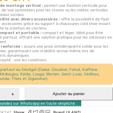
de montage vertical :
permet une fixation verticale pour
 de vue optimisées pour les stories ou les vidéos verticales
seaux sociaux.
lité avec divers accessoires :
offre la possibilité de fixer
s accessoires grâce au support à chaussures cold shoe mount
hir la création de contenu.
ompact et portable :
compact et léger, idéal pour être
é partout, offrant une solution pratique pour les créateurs en
ent.
 renforcée :
assure une prise antidérapante solide pour les
es, garantissant une stabilité accrue même lors de
ts dynamiques.
epté : voir les conditions
 partout au Sénégal (Dakar, Diourbel, Fatick, Kaffrine,
 Kédougou, Kolda, Louga, Matam, Saint-Louis, Sédhiou,
nda, Thiès et Ziguinchor)
Ajouter au panier
ndez sur Whatsapp en toute simplicité
DK747
Share:
Brand:
ULANZI